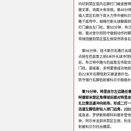
内切到禁区弧内左脚打门被波普得
做文章，场面大有改观。第48分
插入禁区右侧下底大力传中被科贝
路下底传中，胡梅尔斯头球解围到
打门偏出左门柱。第50分钟，布
侧，面对舍尔的防守做假动作时脚
带球回撤到禁区弧左侧突然转身右
第56分钟，纽卡斯尔右路打出
点抢在厄兹詹之前6米外头球冲顶
后，布兰特中路与厄兹詹互传配合
门柱。紧接着，多特蒙德成功地前
后22米外右脚低射又被波普扑住
防守强行右脚低射被科贝尔稳稳扑
第79分钟，特里皮尔左边路任
阿德耶米禁区角得球后面对特里皮
扎比策迅速冲向前场，形成二打一
迅速左脚低射钻入球门远角，2比
成身退，罗伊斯和穆科科替补登场
钟，阿尔米龙斜吊禁区左侧，利夫
射被科贝尔托出横梁。