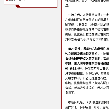
有3处轮换，霍尔、利夫拉门托和
登。
开场之后，多特蒙德赢得了一定
左侧角球打在防守前点的朗斯塔夫
球犯规。2分钟后，恩梅沙右肋斜
菲尔克鲁格停球后在禁区弧顶右脚
斜塞，扎比策反越位在禁区右侧靠
对布鲁诺·吉马良斯的防守立即强
第26分钟，恩梅沙右肋接菲尔
沙立即再次踢向禁区前沿，扎比策
鲁格头球轻轻点入禁区右肋，霍尔
中路，无人防守的菲尔克鲁格5米
0！
第32分钟，特里皮尔开出右
贝尔稳稳抱住。第36分钟，布兰
交给恩梅沙，后者迅速直塞右肋，
中路，扎比策禁区线上顺势右脚打
角球，威尔逊头球摆渡，若埃林通
身摘下。
中场休息后，埃迪·豪立即用阿
变阵343。下半场刚一开始，恩