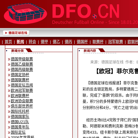
|
首页
|
新闻
|
转会
|
德甲
|
德乙
|
德丙
|
德国杯
|
联赛杯
|
冠军联赛
|
欧联
德国甲级联赛
来源：德国足球在线
作者：Ba
德国乙级联赛
德国丙级联赛
【欧冠】菲尔克鲁
德国足协杯
德国联赛杯
【德国足球在线报道】菲尔克鲁
德国足坛丑闻
彩的反击锁定胜局，多特蒙德周二
欧洲冠军联赛
联，完成了“喜鹊”的双杀。由于同
欧洲联赛杯
欧洲协会联赛
曼，积7分的多特蒙德升上欧冠F
俱乐部世界杯
分别积5分和4分，“死亡之组”的
国际托托杯
德国国家队
经历主场0比4完败于拜仁的“
德国U21队
勒、阿德耶米和费利克斯·恩梅沙
德国青年队
国际足坛
变阵433。纽卡斯尔联上周末刚
2006年世界杯