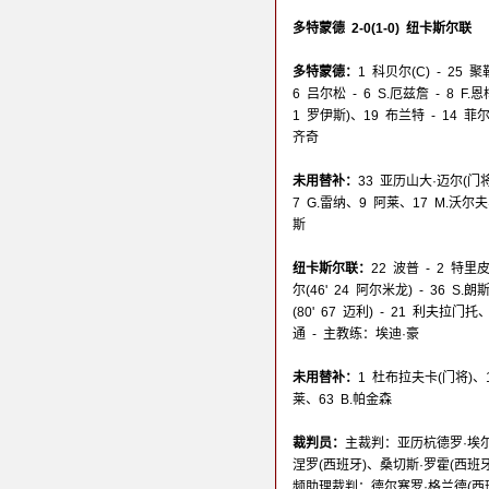
多特蒙德 2-0(1-0) 纽卡斯尔联
多特蒙德：
1 科贝尔(C) - 25
6 吕尔松 - 6 S.厄兹詹 - 8 F.
1 罗伊斯)、19 布兰特 - 14 菲
齐奇
未用替补：
33 亚历山大·迈尔(门
7 G.雷纳、9 阿莱、17 M.沃尔
斯
纽卡斯尔联：
22 波普 - 2 特里
尔(46' 24 阿尔米龙) - 36 
(80' 67 迈利) - 21 利夫拉门托
通 - 主教练：埃迪·豪
未用替补：
1 杜布拉夫卡(门将)、
莱、63 B.帕金森
裁判员：
主裁判：亚历杭德罗·埃尔
涅罗(西班牙)、桑切斯·罗霍(西班
频助理裁判：德尔塞罗·格兰德(西