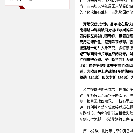
利、洛夫特斯-奇克和吉鲁替换了
奇，而前场大将莱昂因大腿受伤缺
的马伦轮换布兰特，而聚勒因病
开场仅仅5分钟，吕尔松右路快
南德斯中路突破面对胡梅尔斯的拦
弧内做左脚射门假动作，接着在禁
克用左臂挡住，裁判吹罚点球。吉
德逃过一劫！
大难不死，多特蒙德
路带球面对卡拉布里亚的防守，闯
绊倒赢得点球。罗伊斯主罚打入球
比0！这是罗伊斯本赛季首个欧冠
球，为欧冠史上进球第4多的德国球
穆勒（34球）和戈麦斯（26球）
米兰控球率略占优势，但面对多
钟，施洛特贝克后场左路长传，拜
侧，接着带球回撤晃开卡拉布里亚
钟，普利希奇禁区弧顶接球后右脚
左路斜传，胡梅尔斯前点拦截失败
左侧强行起脚，球被施洛特贝克
第36分钟，扎比策与菲尔克鲁