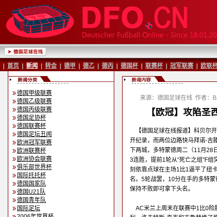
|
首页
|
新闻
|
转会
|
德甲
|
德乙
|
德丙
|
德国杯
|
联赛杯
|
冠军联赛
|
欧联
德国甲级联赛
来源：德国足球在线
作者：Ba
德国乙级联赛
德国丙级联赛
【欧冠】攻陷圣西
德国足协杯
德国联赛杯
【德国足球在线报道】科贝尔开
德国足坛丑闻
开纪录，而两位边路快马拜诺-吉
欧洲冠军联赛
下两城，多特蒙德周二（11月28
欧洲联赛杯
欧洲协会联赛
3连胜，提前1轮从“死亡之组”F
俱乐部世界杯
刻依靠点球在主场1比1逼平了纽
国际托托杯
名。5轮战罢，10分在手的多特
德国国家队
保持不败即可拿下头名。
德国U21队
德国青年队
国际足坛
AC米兰上周末在联赛中1比0
2006年世界杯