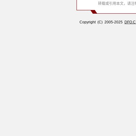
转载或引用本文，请注明
Copyright (C) 2005-2025
DFO.