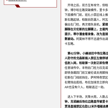
开场之后，双方互有攻守，但柏
钟，博尔哈左路突破横传，里卡多
下底横传门前，班扎小禁区线上推
斯右路起球，柏联后防漏人，阿瓦
偏出右门柱，再次错失良机。
紧接
脚踩在贝伦斯的左脚踝上，主裁判
提示，蒂尔潘查看录像，改为直接
数被动。
阿莫林不得不迅速作出调
卡瓦略。
第42分钟，小赫迪拉中场左路
人防守的戈森斯插入禁区左侧停球
低射入网，柏联第一次射正即告得
任意球传中，丰特后门柱力压克诺
即转身踢回门前又被伦诺夫用脚挡
伦斯在门线前挡住，萨阿特奇禁区
右臂挡出底线，布拉加球员立即向
AR也没有介入，柏联逃过一劫。
进入下半场，天降大雨，人数占
钟，克诺赫后场右边路直传被里卡
贾洛直插禁区右肋12米外墙砸迪