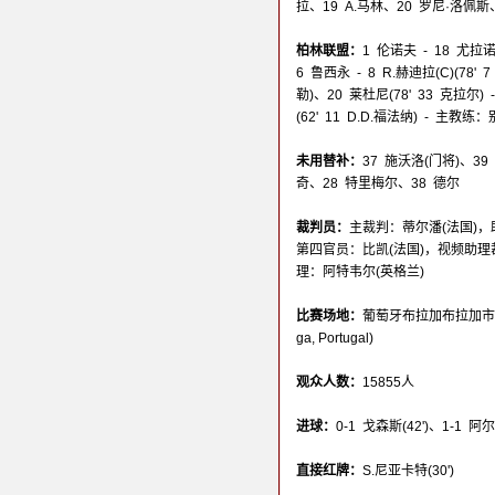
拉、19 A.马林、20 罗尼·洛佩
柏林联盟：
1 伦诺夫 - 18 尤
6 鲁西永 - 8 R.赫迪拉(C)(78' 7
勒)、20 莱杜尼(78' 33 克拉尔)
(62' 11 D.D.福法纳) - 主教练
未用替补：
37 施沃洛(门将)、39
奇、28 特里梅尔、38 德尔
裁判员：
主裁判：蒂尔潘(法国)，
第四官员：比凯(法国)，视频助理
理：阿特韦尔(英格兰)
比赛场地：
葡萄牙布拉加布拉加市政球场(Es
ga, Portugal)
观众人数：
15855人
进球：
0-1 戈森斯(42')、1-1 阿
直接红牌：
S.尼亚卡特(30')