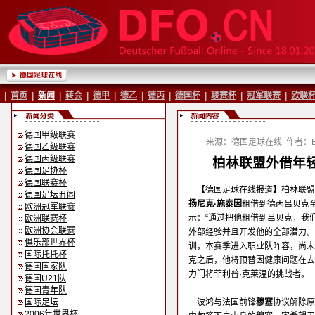
|
首页
|
新闻
|
转会
|
德甲
|
德乙
|
德丙
|
德国杯
|
联赛杯
|
冠军联赛
|
欧联
德国甲级联赛
来源：德国足球在线
作者：Ba
德国乙级联赛
德国丙级联赛
柏林联盟外借年轻
德国足协杯
德国联赛杯
【德国足球在线报道】柏林联盟
德国足坛丑闻
扬尼克·施泰因
租借到德丙吕贝克
欧洲冠军联赛
示：“通过把他租借到吕贝克，我
欧洲联赛杯
欧洲协会联赛
外部经验并且开发他的全部潜力。”
俱乐部世界杯
训，本赛季进入职业队阵容，尚未
国际托托杯
克之后，他将顶替因健康问题在去
德国国家队
力门将菲利普·克莱温的挑战者。
德国U21队
德国青年队
国际足坛
波鸿与法国前锋
穆塞
协议解除原
2006年世界杯