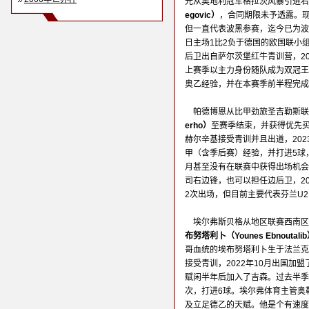
元从奥地利冠军格拉茨风暴引进右
egovic）
，合同期限未予透露。现
但一直代表波黑参赛，迄今已为波黑
日主场1比2负于德国的欧国联小组
后卫出自萨尔茨堡红牛青训营，2
上赛季以主力身份随队成为双冠王，
奥乙经验，并在本赛季前半程完成
帕德博恩从比甲劲旅圣吉勒斯联
erho）
至赛季结束，并获得优先买
赫尔辛基接受青训并且出道，202
甲（含季后赛）经验，并打进5球
月甚至没有在联赛中获得出场机会
司右边锋，也可以担任边后卫，2
2次出场，但目前主要代表芬兰U2
埃尔弗斯贝格从地区联赛西南区
布努塔利卜（Younes Ebnoutali
哥血统的埃布努塔利卜生于法兰克
接受青训，2022年10月出国加
赋闲半年后加入了吉森。过去半季
次，打进6球。埃尔弗体育主管奥
及立足德乙的天赋。他是个有速度