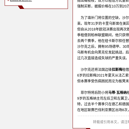
抛出橄榄枝，双方以租借方式重新
强制买断，据报价格在10万到20
为了填补门将位置的空缺，沙尔
束。现年31岁的卡里乌斯曾在美
但自从2018年欧冠决赛出现两次致
季租借到柏林联盟期间，他只获得
去两个赛季，他在纽卡斯尔担任替
沙尔克之后，拥有95场德甲、30
乌斯有机会向黑克伦发起挑战，后
过几次直接造成失球的严重失误。
沙尔克还将法国边锋
拉斯梅
租借
6岁的拉斯梅2021年夏天从法
但本赛季受伤病困扰而沦为板凳末
菲尔特将后防小将
马蒂·瓦格纳
9岁的瓦格纳主司左后卫和左翼卫
特，过去半个赛季只在德乙和德国
在地区联赛巴伐利亚赛区出场8次
转载或引用本文，请注明