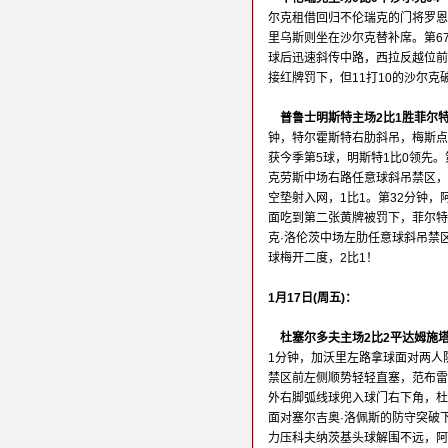
尔克租借回归不伦瑞克的门将罗恩
里乌斯则坐在沙尔克替补席。第6
球后迅速斜传中路，西拉反越位前
接红牌罚下，但11打10的沙尔
普鲁士明斯特主场2比1胜菲尔特
钟，特尔霍斯特右肋斜吊，梅斯点
获今季第5球，明斯特1比0领先。
克劳斯中场右路任意球斜吊禁区，
空垫射入网，1比1。第32分钟
面吃到第二张黄牌被罚下，菲尔特
克·洛伦茨中场左肋任意球斜吊禁
球梅开二度，2比1！
1月17日(周五)：
杜塞尔多夫主场2比2平达姆施塔
1分钟，加沃里左路拿球面对两人
禁区前左侧顺势轻轻直塞，范布雷
外右脚弧线球兜入球门右下角，杜
面对塞尔吉奥·洛佩斯的防守突破
力压科夫纳茨基头球解围不远，阿