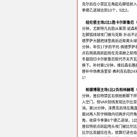
克尔后在小禁区左角起右脚低射入
季德乙进球达到10个，5比2。
纽伦堡主场2比1胜卡尔斯鲁厄（
分钟，尤斯特凡右肋从莱昂·延森
左脚弧线球攻门被马克斯·扑出不
德罗萨大腿把球垫高后近距离头球
分钟，年仅17岁的平托·佩德罗
点右侧高高跃起抢在克诺赫之前甩
冬窗回归卡尔斯鲁厄取代齐夫齐瓦
换下。补时第1分钟，维拉森右路
替补中场弗洛里安·弗利克右肋2
1！
帕德博恩主场1比2负柏林赫塔（
分钟，普拉特禁区右侧抢断脚下拌
入空门，但VAR划线发现比尔比
消。第16分钟，泽费克后场左路
面对两人防守稍微内切两步闪开角
角，收获今季第6个德乙进球，1
普拉特前点跃起甩头攻门被比尔比
比尔比亚越位在先，就算打进也会