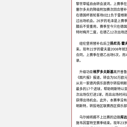
黎世草蜢自由转会波鸿，上赛季在
塞尔多夫的降级附加赛次回合替补
在德国杯首轮客场0比1负于雷根
过出场机会。26岁的毛泽是上赛
滕后不受重用，赛季至今只在德国
特时梅开二度，在德乙12次出场
纽伦堡将替补右后卫
扬尼克·霍
束。现年22岁的霍夫曼2008年就
合同，上赛季在德乙出场5次，而
录。
升级功臣
格罗多夫斯基
离开普鲁
《图片报》报道，转会为50万欧元
从另一家德丙俱乐部费尔转投明斯
最多的17个进球，帮助明斯特以
次出场仅打进1球，而且出场时间
获得出场机会。此外，本赛季没有
明斯特，转投地区联赛西区俱乐部
乌尔姆将踢不上比赛的边锋
库达
施韦因富特至赛季结束。现年23