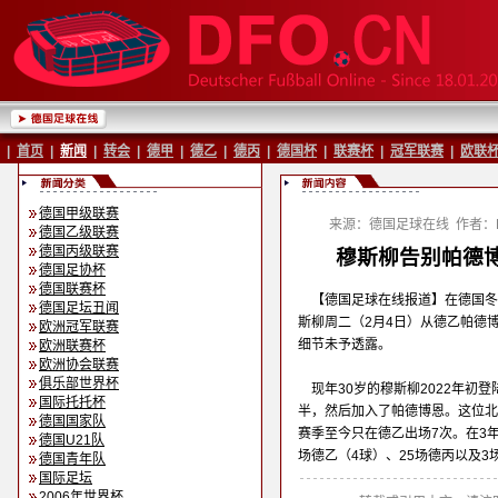
|
首页
|
新闻
|
转会
|
德甲
|
德乙
|
德丙
|
德国杯
|
联赛杯
|
冠军联赛
|
欧联
德国甲级联赛
来源：德国足球在线
作者：B
德国乙级联赛
德国丙级联赛
穆斯柳告别帕德博
德国足协杯
德国联赛杯
【德国足球在线报道】在德国冬
德国足坛丑闻
斯柳周二（2月4日）从德乙帕德
欧洲冠军联赛
细节未予透露。
欧洲联赛杯
欧洲协会联赛
俱乐部世界杯
现年30岁的穆斯柳2022年初
国际托托杯
半，然后加入了帕德博恩。这位北
德国国家队
赛季至今只在德乙出场7次。在3
德国U21队
场德乙（4球）、25场德丙以及3
德国青年队
国际足坛
2006年世界杯