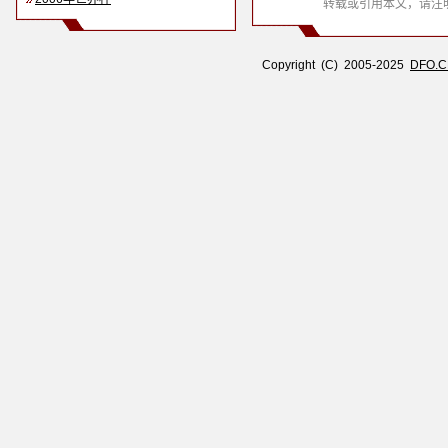
转载或引用本文，请注明
Copyright (C) 2005-2025
DFO.