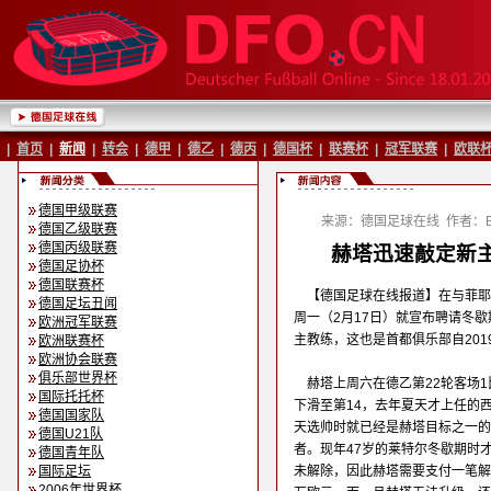
|
首页
|
新闻
|
转会
|
德甲
|
德乙
|
德丙
|
德国杯
|
联赛杯
|
冠军联赛
|
欧联
德国甲级联赛
来源：德国足球在线
作者：Ba
德国乙级联赛
德国丙级联赛
赫塔迅速敲定新主
德国足协杯
德国联赛杯
【德国足球在线报道】在与菲耶
德国足坛丑闻
周一（2月17日）就宣布聘请冬
欧洲冠军联赛
主教练，这也是首都俱乐部自201
欧洲联赛杯
欧洲协会联赛
俱乐部世界杯
赫塔上周六在德乙第22轮客场
国际托托杯
下滑至第14，去年夏天才上任的
德国国家队
天选帅时就已经是赫塔目标之一的
德国U21队
者。现年47岁的莱特尔冬歇期时
德国青年队
国际足坛
未解除，因此赫塔需要支付一笔解
2006年世界杯