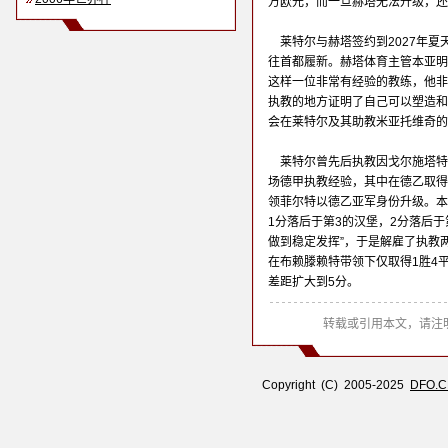
万欧元，而一旦赫塔无法升级，还
莱特尔与赫塔签约到2027年夏
往首都履新。赫塔体育主管本亚明
这样一位非常有经验的教练，他非
执教的地方证明了自己可以塑造和
会在莱特尔及其助教米亚托维奇的
莱特尔曾先后执教因戈尔施塔特
场德甲执教经验，其中在德乙取得79
领菲尔特以德乙亚军身份升级。本
1分落后于第3的汉堡，2分落后于
做到稳定发挥”，于是解雇了执教
在布赖滕赖特带领下仅取得1胜4
差距扩大到5分。
转载或引用本文，请注明
Copyright (C) 2005-2025
DFO.