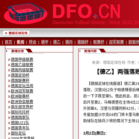
|
首页
|
新闻
|
转会
|
德甲
|
德乙
|
德丙
|
德国杯
|
联赛杯
|
冠军联赛
|
欧联
德国甲级联赛
来源：德国足球在线
作者：B
德国乙级联赛
德国丙级联赛
【德乙】两强落败
德国足协杯
德国联赛杯
【德国足球在线报道】德乙第2
德国足坛丑闻
落败，汉堡0比2负于帕德博恩后
欧洲冠军联赛
后一下子跌至第5。借此机会，凯
欧洲联赛杯
欧洲协会联赛
后升至第2，马格德堡在主场4比
俱乐部世界杯
升到第4。汉堡与劳滕同积42分
国际托托杯
冬窗加盟沙尔克04的门将卡里乌
德国国家队
助球队在缺兵少将的情况下主场1
德国U21队
德国青年队
国际足坛
3月2日(周日)：
2006年世界杯