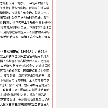
恩斯特入网，3比0。上半场补时第1分
平克特右肋斜传中路，费尔豪尔插入禁
衡倒地，皮球留在他身边，禁区内一片
脚解围时踢倒了抢先触球的鲍姆，裁判
球门右侧，埃尔弗在上半场补时第4分钟时
赫塔就曾点球梅开二度，本赛季3个进球全
钟，施内尔巴赫禁区中央右脚抽射击中马
点球后查看录像，取消了这个误判，但理
（富利竞技场：22430人）。
第29分
禁区右肋挡住汉库里轻轻跳起用右脚外
插入小禁区右侧右脚弹射入网，达姆施
尔久从后场左路开始快速突破，巧妙地摆脱
区弧内轻轻斜敲，阿梅奇点球点右侧面
1。第73分钟，汉库里左路带球斜塞，诺
下底倒三角传向中路，无人防守的布尔
2比1。第78分钟，替补中场克雷姆皮茨
一位替补中场扎因禁区左侧得球后假动
外右脚弧线球兜射入网，首次在德乙进
出禁区直传失误，卡尔斯右肋断球后大步向
入禁区右侧右脚搓射越过出击的舒恩入