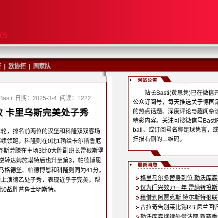
杯
|
欧协杯
|
国家队
站长Basti(黄思隽)已在微信
asti
日期：2025-3-4
阅读：1222
公众订阅号，每天推送关于德国
 卡里乌斯完美处子秀
的热点话题、深度评论与趣闻杂
精彩内容。关注可搜微信号BastiF
ball，或订阅号名称足球隽言，
4轮，排名前两位的汉堡和科隆双双客场
扫描右侧的二维码。
继续领跑，科隆则在0比1输给卡尔斯鲁厄
泽斯劳滕在主场3比0大胜副班长雷根斯堡
1逆转达姆施塔特后也升至第3，帕德博恩
，马格德堡、帕德博恩和科隆则同为41分。
格里马尔多替身到位 勒沃库
斯上演德乙处子秀，表现近乎于完美，帮
仅为门兴效力一年 雷纳转投
比0战胜普鲁士明斯特。
租借到阿贾克斯 特尔斯特根
古拉奇告别莱比锡RB 尼兰回
勒沃库森继续外借法耶 新赛