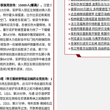
哲科仍有饥饿感 波黑队长与
装竞技场：15000人(爆满)）。
汉堡少
豪掷3000万欧元 多特蒙德签
15分钟，安萨带入禁区左侧面对两人防
达吉姆继续踢德甲 在霍芬海
，特尔霍头球摆渡，比尔比亚近距离抢
柏林联盟为锋线提速 租借科
空门，攻破老东家球门，斩获今季第6
法兰克福再添中场新援 签尼
路突破布拉克尔曼，后者拉伤大腿倒地，东
拒绝阿隆索邀请 阿拉伊贝戈
，塞尔克铲射被里曼奋力挡了一下缓缓
库利埃拉基斯离开狼堡 希腊
。第54分钟，梅莱姆中路突破斜传，无
阿克波古马出国 与弗罗西诺
侧左脚大力低射击中右门柱内侧弹回场
圣保利引进芬兰右闸 班巴转
右侧急停一扣被穆海姆绊倒赢得点球，但
布兰特首次出国闯荡 自由转
得到VAR提示后取消了点球。第77分
佩停球后面对奥伯迈尔的防守左脚小角
第84分钟，安萨禁区右边线传中被法德
抢的法德利，插入禁区右侧沿底线内切
连续2轮替补进球，2比0。
赫塔（帝王椴树旁悟兹法姆药业竞技场：1
尔后场左肋斜直传，达马尔半场反越位形成
侧后方放铲的泽费克之前冷静地左脚搓
，1比0。第29分钟，马通·达尔道伊禁
禁区前左侧抢在尼德莱希纳之前胸部停
2比0。第37分钟，埃利亚斯·鲍姆右边
精彩地左脚挑传过顶，齐默希德反越位