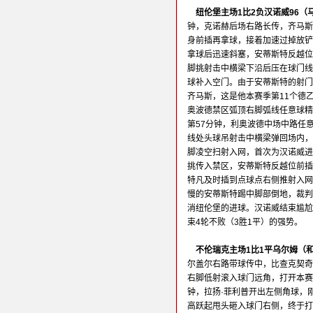
纽伦堡主场1比2负汉诺威96（马
钟，克诺赫后场右路长传，齐马斯
身前插再拿球，接着加速过掉放铲
拿球后迅速斜塞，安蒂斯特反越位
脚挑射击中横梁下沿后压在球门线
球补入空门。由于安蒂斯特的射门
齐马斯，这是他本赛季第11个德乙
奥波德禁区弧顶右脚弧线任意球精
第57分钟，利奥波德中场中路任
线处头球吊射击中横梁弹回场内，
脚凌空扫射入网，首次为汉诺威进球
挑传入禁区，安蒂斯特反越位前插
特凡及时插到点球点右侧推射入网
慢的安蒂斯特踢中脚部倒地，裁判
消纽伦堡的进球。汉诺威结束尴尬
束4轮不败（3胜1平）的强势。
不伦瑞克主场1比1平乌尔姆（和
尔盖尔右路带球传中，比查克契奇
右脚低射滚入球门远角，打开本赛
钟，拉扬·菲利普开出左侧角球，
高跃起甩头砸入球门右侧，终于打