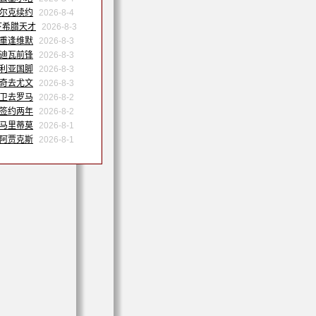
沙尔克续约
2026-8-4
下希腊天才
2026-8-3
姆重逢维默
2026-8-3
特迪瓦前锋
2026-8-3
日利亚国脚
2026-8-3
维奇去尤文
2026-8-3
中卫去罗马
2026-8-2
内签约两年
2026-8-2
会马里蒂莫
2026-8-1
会阿贾克斯
2026-8-1