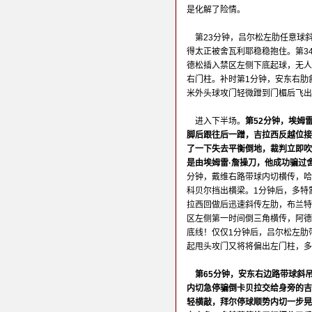
是化解了险情。
第23分钟，吕尔松左肋任意球
得太正被舍瓦利耶稳稳抱住。第3
德松插入禁区左侧下底起球，无人
右门柱。补时第1分钟，安东右肋
米外头球攻门轻微蹭到门楣后飞
进入下半场。
第52分钟，埃姆
脚后跟往后一蹭，吉拉西反越位接
了一下失去平衡倒地，裁判立即吹
是由埃姆雷·詹操刀，他成功骗过
分钟，戴维右路带球内切横传，哈
科贝尔挡出横梁。1分钟后，多特
拉西回做后迅速斜传左肋，布兰特
区左侧第一时间倒三角横传，阿德
底线！仅仅1分钟后，吕尔松左肋
起甩头攻门又将将偏出左门柱，多
第65分钟，安东右边路带球斜
内切急停骗倒卡贝拉交给身旁的吉
轻横敲，拜尔停球顺势内切一步晃