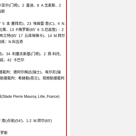
卡亚尔(门将)、2 曼迪、8 A.戈麦斯、2
西耶
' 5 本·塞拜尼)、23 埃姆雷·詹(C)、4 N.
、13 P.格罗斯(85' 6 S.厄兹詹) - 2
 布兰特(85' 17 丘库埃梅卡)、14 M.拜尔
 主教练：N.科瓦奇
将)、34 利塞夫斯基(门将)、2 扬·科托、
特延、42 卡巴尔
理裁判：德阿尔梅达(瑞士)、埃尔尼(瑞
频助理裁判：希赫勒(荷兰)，视频助理裁判
 Pierre Mauroy, Lille, France)
·詹(点球)(54')、1-2 M.拜尔(65')
格罗斯