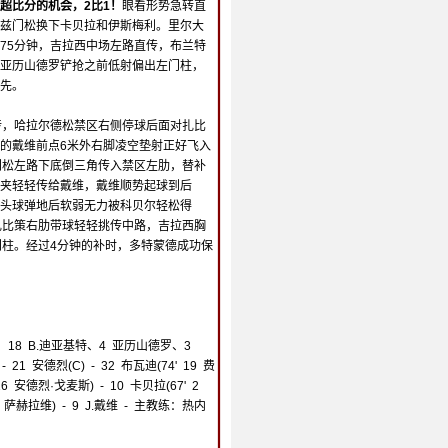
超比分的机会，2比1！
眼看形势急转直
兹门松换下卡贝拉和伊斯梅利。里尔大
75分钟，吉拉西中场左路直传，布兰特
亚历山德罗铲抢之前低射偏出左门柱，
先。
传，哈拉尔德松禁区右侧停球后面对扎比
的戴维前点6米外右脚凌空垫射正好飞入
门松左路下底倒三角传入禁区左肋，替补
夹轻轻传给戴维，戴维顺势起球到后
头球弹地后软弱无力被科贝尔轻松得
扎比策右肋带球轻轻挑传中路，吉拉西胸
门柱。经过4分钟的补时，多特蒙德成功保
耶、18 B.迪亚基特、4 亚历山德罗、3
 21 安德烈(C) - 32 布瓦迪(74' 19 费
6 安德烈·戈麦斯) - 10 卡贝拉(67' 2
1 萨赫拉维) - 9 J.戴维 - 主教练：热内