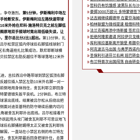
哲科仍有饥饿感 波黑队长与
豪掷3000万欧元 多特蒙德签
，争夺激烈。
第5分钟，伊斯梅利中场左
达吉姆继续踢德甲 在霍芬海
手抢断安东，伊斯梅利沿左路快速带球
柏林联盟为锋线提速 租借科
10米外抢在尼科·施洛特贝克之前左脚低
法兰克福再添中场新援 签尼
图原地双手接球时竟出现低级失误，让
拒绝阿隆索邀请 阿拉伊贝戈
0，里尔总比分2比1超出。
第13分钟，扎
库利埃拉基斯离开狼堡 希腊
吕尔松禁区弧内停球后右脚弧线球射门
阿克波古马出国 与弗罗西诺
区右角逼抢扎比策成功，默尼耶断球横
圣保利引进芬兰右闸 班巴转
贝拉禁区右肋反越位不等球落地12米外
布兰特首次出国闯荡 自由转
瓦迪，吉拉西沿中路带球到禁区弧顶右脚
反越位插入禁区左肋10米外右脚一对一
前倒地用身体挡住，舍瓦利耶立即回身
特蒙德错失扳平良机。2分钟后，布兰特
球滚出底线，结果被吕尔松从后绕出把
侧面对迪亚基特的防守继续后撤内切闪
远角被舍瓦利耶扑出底线。吕尔松接着开
外跃起甩头攻门被舍瓦利耶不可思议地飞
球后右脚捅射踢得太正又被舍瓦利耶挡
解围，一直站在小禁区右侧的布兰特左
住，舍瓦利耶最后回身把球扑住，总算