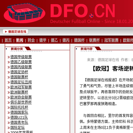
|
首页
|
新闻
|
转会
|
德甲
|
德乙
|
德丙
|
德国杯
|
联赛杯
|
冠军联赛
|
欧联
德国甲级联赛
来源：德国足球在线
作者：Ba
德国乙级联赛
德国丙级联赛
【欧冠】客场逆转
德国足协杯
德国联赛杯
【德国足球在线报道】在开场就
德国足坛丑闻
了勇气和气势，尽管上半场连续错
欧洲冠军联赛
詹点球扳平，再依靠拜尔的劲射反
欧洲联赛杯
欧洲协会联赛
逆转里尔，以总比分3比2晋级欧冠
俱乐部世界杯
巴塞罗那再度狭路相逢。
国际托托杯
德国国家队
与首回合相比，里尔的首发阵容
德国U21队
佩。多特蒙德方面，主帅尼科·科
德国青年队
国际足坛
上周末在主场0比1负于奥格斯堡
2006年世界杯