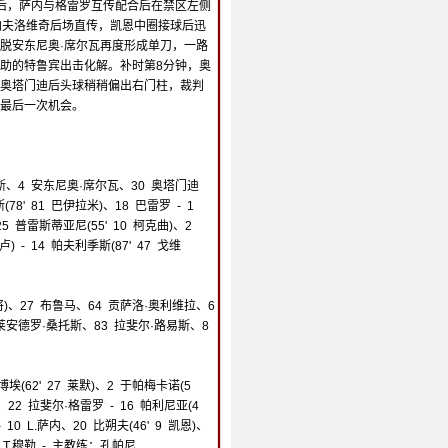
后，萨内与格雷罗互传配合后在禁区左侧
帕夫洛维奇后场直传，凯恩中圈接球后迅
脱安东尼奥·席尔瓦再度形成单刀，一路
助的特鲁宾出击化解。补时第8分钟，奥
奥塔门迪后头球稍稍偏出右门柱，裁判
失最后一次机会。
内斯、4 安东尼奥·席尔瓦、30 奥塔门迪
(78' 81 巴伊拉米)、18 巴雷罗 - 1
25 普雷斯蒂亚尼(55' 10 柯克曲)、2
) - 14 帕夫利季斯(87' 47 戈维
将)、27 布鲁马、64 贡萨洛·奥利维拉、6
1 莱安德罗·桑托斯、83 拉斐尔·路易斯、8
 博埃(62' 27 莱默)、2 于帕梅卡诺(5
、22 拉斐尔·格雷罗 - 16 帕利尼亚(4
 10 L.萨内、20 比朔夫(46' 9 凯恩)、
25 T.穆勒 - 主教练：孔帕尼