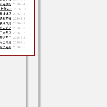
沙尔克续约
2026-8-4
下希腊天才
2026-8-3
姆重逢维默
2026-8-3
特迪瓦前锋
2026-8-3
日利亚国脚
2026-8-3
维奇去尤文
2026-8-3
中卫去罗马
2026-8-2
内签约两年
2026-8-2
会马里蒂莫
2026-8-1
会阿贾克斯
2026-8-1