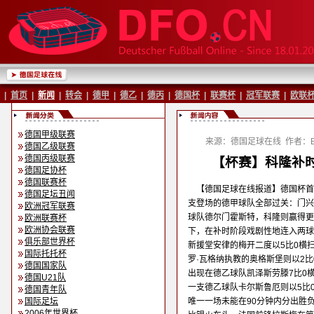
|
首页
|
新闻
|
转会
|
德甲
|
德乙
|
德丙
|
德国杯
|
联赛杯
|
冠军联赛
|
欧联
德国甲级联赛
来源：德国足球在线
作者：Ba
德国乙级联赛
德国丙级联赛
【杯赛】科隆补时
德国足协杯
德国联赛杯
【德国足球在线报道】德国杯首
德国足坛丑闻
支登场的德甲球队全部过关：门兴
欧洲冠军联赛
球队德尔门霍斯特，科隆则赢得更
欧洲联赛杯
欧洲协会联赛
下，在补时阶段戏剧性地连入两球
俱乐部世界杯
新援堂安律的梅开二度以5比0横
国际托托杯
罗·瓦格纳执教的奥格斯堡则以2
德国国家队
出现在德乙球队凯泽斯劳滕7比0
德国U21队
一支德乙球队卡尔斯鲁厄则以5比
德国青年队
国际足坛
唯一一场未能在90分钟内分出胜
2006年世界杯