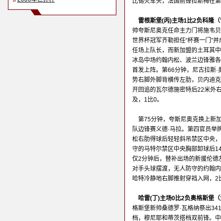
比锡火车头，法国前锋拉斯梅在第
雷根斯堡(丙)主场1比2负科隆（
帅夸斯尼奥克任命主力门将施韦贝为
世界杯冠军齐勒担任“杯赛一门”
任场上队长，而新加盟的土耳其中
冰岛中场约翰内松、波兰边锋雅各
首发上阵。第66分钟，尼古拉斯
势右脚外脚背横传左肋，贝内迪克
开回追的瓦尔德施密特后22米外
及，1比0。
第75分钟，夸斯尼奥克换上新
队边锋赛义德·马拉。第四官员举
松右肋得球后轻轻斜吊禁区中央，
守的马特尔禁区中央胸部卸球后1
仅2分钟后，替补出场的新援伦德
对手头球摆渡，无人防守的约翰内
哈特冷静地右脚推射穿裆入网，2
哈雷(丁)主场0比2负奥格斯堡（
格斯堡新帅桑德罗·瓦格纳祭出34
档，穆尼耶和蒂茨搭档双前锋。中