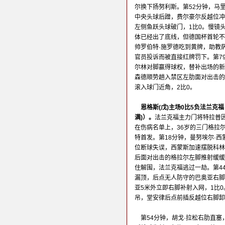
尔换下扬努利斯。第52分钟，马
中央头球后蹭，费尔豪尔反越位冲
左侧鱼跃头球破门，1比0。慢镜
体已经出了底线，但德国杯首轮不
帅罗伯特·施罗德吃到黄牌，助教
官员投诉而被直接红牌罚下。第7
尔林对脚赢得球权，替补出场的新
森德顺势趟入禁区左肋面对出击的
滚入球门近角，2比0。
恩格斯(戊)主场0比5负法兰克福
满)）。
法兰克福主力门将特拉普
在伤病名单上，36岁的三门格拉
特首发。第18分钟，曼努埃尔·
位断球失误，西蒙斯加速摆脱科林
后面对出击的格拉尔左脚推射缓缓
住解围，法兰克福逃过一劫。第4
漏顶，后点无人防守的巴奥亚右脚
亚5米外立即右脚补射入网，1比
吊，堂安律后点前插反越位右脚卸
第54分钟，胡戈·拉松右肋直