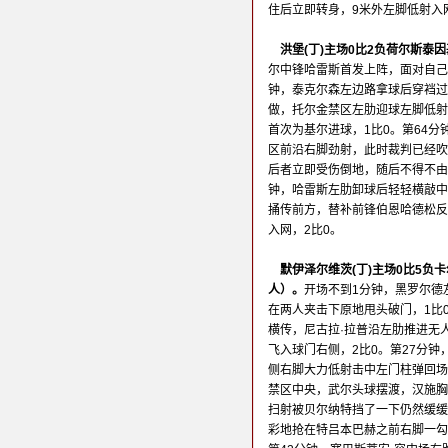
住后立即转身，9米外左脚低射入
洪堡(丁)主场0比2负荷尔斯泰因
尔中锋哈雷斯首发上阵，面对自己在
钟，泰克尔森左边路拿球后穿裆过
做，托尔金禁区左肋迎球左脚低射
首次为基尔进球，1比0。第64分
区前沿右脚劲射，此时裁判已经吹
后者立即受伤倒地，随后不得不由
钟，哈雷斯左肋卸球后轻轻横敲中
捅传前方，替补前锋伯恩哈德松反
入网，2比0。
默伊泽尔维茨(丁)主场0比5负卡尔斯
人）。
开场不到1分钟，黑罗尔德
在两人夹击下原地甩头破门，1比0
横传，尼古拉·拉普沿左肋推进无
飞入球门右侧，2比0。第27分
侧右脚大力低射击中左门柱弹回场
禁区中央，武尔头球摆渡，汉施胸
扫射被贝尔纳特挡了一下仍然缓缓
彩地抢在特吕本巴赫之前右脚一勾