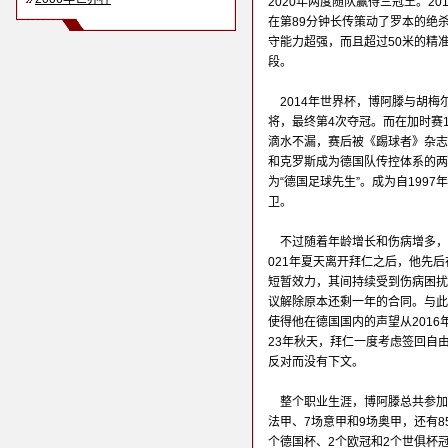
2020年两度随队赢得三冠王。2
在第89分钟长传策动了罗本的绝
守能力超强，而且超过50米的精
段。
2014年世界杯，博阿滕与胡
将，最终第4次夺冠。而在加时赛
滴水不漏，赛后被《踢球者》杂志
和克罗斯成为德国队传控体系的两
为“德国足球先生”。成为自199
卫。
不过随着年龄增长和伤病增多，
021年夏天离开拜仁之后，他先
短暂效力，其间持续受到伤病困扰
议解除原本还剩一年的合同。与此
使得他在德国国内的声望从2016
23年秋天，拜仁一度考虑签回自
反对而没有下文。
整个职业生涯，博阿滕总共参加了
法甲、7场意甲和9场奥甲，还有8
个德国杯、2个欧冠和2个世俱杯冠