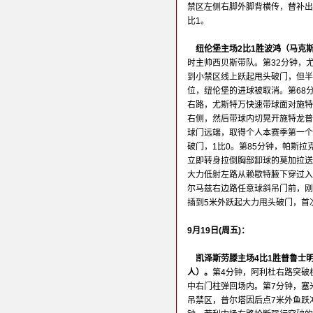
禁区左侧右脚外脚背横传，替补出
比1。
纽伦堡主场2比1胜波鸿（马克斯
时主帅西贝斯带队。第32分钟，
到小禁区线上跃起甩头破门，但半
位，纽伦堡的进球被取消。第68
右路，尤斯特万快速带球面对施特
右侧，然后带球内切晃开施特龙普
球门远端，取得个人本赛季第一个
破门，1比0。第85分钟，帕斯
立即转身拉倒胸部卸球的莫加拉送
大力低射左路从赖歇特腋下穿过入
尔马兹右边路任意球斜吊门前，刚
插到5米外跃起大力甩头破门，首
9月19日(周五)：
凯泽斯劳滕主场4比1胜普鲁士明
人）。
第4分钟，阿利杜右路突破
中右门柱弹回场内。第7分钟，塞
吊禁区，普尔塔因后点7米外鱼跃冲