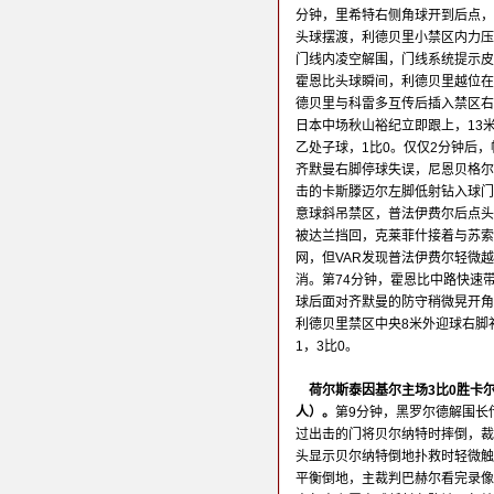
分钟，里希特右侧角球开到后点，
头球摆渡，利德贝里小禁区内力压
门线内凌空解围，门线系统提示皮
霍恩比头球瞬间，利德贝里越位在
德贝里与科雷多互传后插入禁区右
日本中场秋山裕纪立即跟上，13
乙处子球，1比0。仅仅2分钟后
齐默曼右脚停球失误，尼恩贝格尔
击的卡斯滕迈尔左脚低射钻入球门
意球斜吊禁区，普法伊费尔后点头
被达兰挡回，克莱菲什接着与苏索
网，但VAR发现普法伊费尔轻微
消。第74分钟，霍恩比中路快速
球后面对齐默曼的防守稍微晃开角
利德贝里禁区中央8米外迎球右脚
1，3比0。
荷尔斯泰因基尔主场3比0胜卡尔
人）。
第9分钟，黑罗尔德解围长
过出击的门将贝尔纳特时摔倒，裁
头显示贝尔纳特倒地扑救时轻微触
平衡倒地，主裁判巴赫尔看完录像