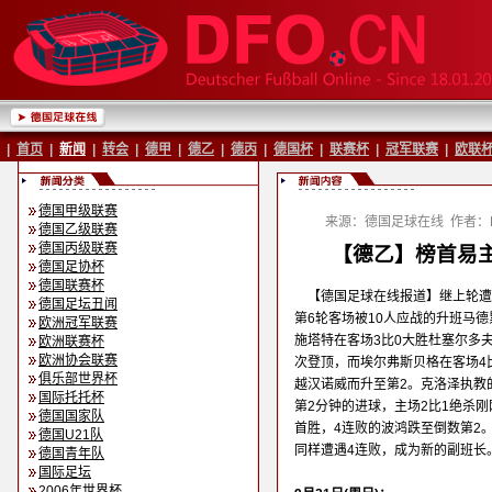
|
首页
|
新闻
|
转会
|
德甲
|
德乙
|
德丙
|
德国杯
|
联赛杯
|
冠军联赛
|
欧联
德国甲级联赛
来源：德国足球在线
作者：B
德国乙级联赛
德国丙级联赛
【德乙】榜首易主
德国足协杯
德国联赛杯
【德国足球在线报道】继上轮遭
德国足坛丑闻
第6轮客场被10人应战的升班马
欧洲冠军联赛
施塔特在客场3比0大胜杜塞尔多
欧洲联赛杯
欧洲协会联赛
次登顶，而埃尔弗斯贝格在客场4
俱乐部世界杯
越汉诺威而升至第2。克洛泽执教
国际托托杯
第2分钟的进球，主场2比1绝杀
德国国家队
首胜，4连败的波鸿跌至倒数第2。
德国U21队
同样遭遇4连败，成为新的副班长
德国青年队
国际足坛
2006年世界杯