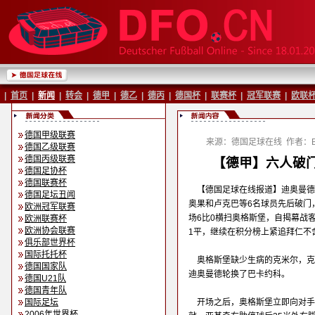
|
首页
|
新闻
|
转会
|
德甲
|
德乙
|
德丙
|
德国杯
|
联赛杯
|
冠军联赛
|
欧联
德国甲级联赛
来源：德国足球在线
作者：Ba
德国乙级联赛
德国丙级联赛
【德甲】六人破门
德国足协杯
德国联赛杯
【德国足球在线报道】迪奥曼德
德国足坛丑闻
奥果和卢克巴等6名球员先后破门，
欧洲冠军联赛
场6比0横扫奥格斯堡，自揭幕战客
欧洲联赛杯
欧洲协会联赛
1平，继续在积分榜上紧追拜仁不
俱乐部世界杯
国际托托杯
奥格斯堡缺少生病的克米尔，克
德国国家队
迪奥曼德轮换了巴卡约科。
德国U21队
德国青年队
国际足坛
开场之后，奥格斯堡立即向对手
2006年世界杯