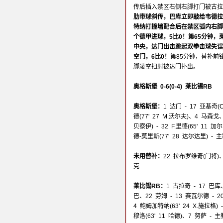
传后插入禁区右侧右脚打门被古拉
肋带球斜传，巴库立即敲给韦德拉
特纳打撞墙配合后在禁区弧内右脚
个德甲进球，5比0！第65分钟
中央，达门出击跳起双拳击球失误
空门，6比0！
第85分钟，替补前
脚凌空扫射被达门扑出。
奥格斯堡 0-6(0-4) 莱比锡RB
奥格斯堡：
1 达门 - 17 亚基奇(
德(77' 27 M.沃尔夫)、4 马森
贝察伊) - 32 F.里德(65' 11 加
德-莫里斯(77' 28 达尔达里) -
未用替补：
22 拉布罗维奇(门将)
克
莱比锡RB：
1 古拉奇 - 17 巴库
巴、22 劳姆 - 13 赛瓦尔德 - 
4 鲍姆加特纳(63' 24 X.施拉格) 
穆洛(63' 11 哈德)、7 努萨 -