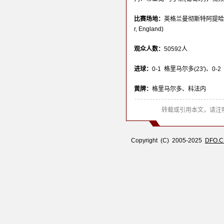
比赛场地：
英格兰曼彻斯特阿提哈德航空球
r, England)
观众人数：
50592人
进球：
0-1 格里马尔多(23')、0-2 
黄牌：
格里马尔多、科法内
转载或引用本文，请注明
Copyright (C) 2005-2025
DFO.