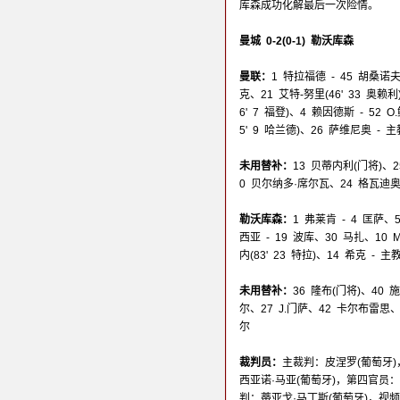
库森成功化解最后一次险情。
曼城 0-2(0-1) 勒沃库森
曼联：
1 特拉福德 - 45 胡桑诺夫
克、21 艾特-努里(46' 33 奥赖利)
6' 7 福登)、4 赖因德斯 - 52 O
5' 9 哈兰德)、26 萨维尼奥 -
未用替补：
13 贝蒂内利(门将)、2
0 贝尔纳多·席尔瓦、24 格瓦迪
勒沃库森：
1 弗莱肯 - 4 匡萨、
西亚 - 19 波库、30 马扎、10 
内(83' 23 特拉)、14 希克 - 
未用替补：
36 隆布(门将)、40 
尔、27 J.门萨、42 卡尔布雷思、
尔
裁判员：
主裁判：皮涅罗(葡萄牙)
西亚诺·马亚(葡萄牙)，第四官员
判：蒂亚戈·马丁斯(葡萄牙)，视