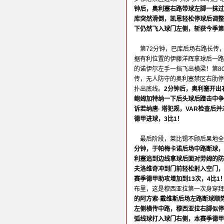
钟后，奥利塞右路带球左脚一抹过
库突然滑倒，凯恩轻松停球后调整
下仍然飞入球门左侧，斩获今季第
第72分钟，巴库后场右路长传
据有利位置的伊藤洋辉拿球后一路
的诺伊尔左手一挡飞出横梁！第8
传，无人防守的奥利塞禁区右肋停
扑出底线。
2分钟后，奥利塞开出
鲍姆加特纳一下后头球后蹭击中争
诉若纳唐· 塔犯规，VAR检查后
德甲进球，3比1！
最后阶段，莱比锡不顾后果地全
分钟，于帕梅卡诺后场中路断球，
利塞追到边线拿球后面对劳姆的防
夫洛维奇冲到门前轻松射入空门，
赛季德甲助攻增加到13次，4比1
布里，这是穆西亚拉第一次身穿拜
的阿方索·戴维斯后场左路断球顺
左侧横传中路，穆西亚拉右脚似停
弧线球打入球门右侧，本赛季德甲