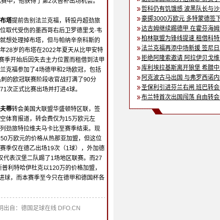
比赛中，他获得了第2次替补出场机会。
哲科仍有饥饿感 波黑队长与
豪掷3000万欧元 多特蒙德签
布塔
提前告别法兰克福，转投丹超劲旅
达吉姆继续踢德甲 在霍芬海
位取代受伤的墨西哥右后卫罗德里戈·韦
柏林联盟为锋线提速 租借科
就想处理掉布塔，但与帕纳辛奈科斯的
法兰克福再添中场新援 签尼
28岁的布塔在2022年夏天从比甲安特
拒绝阿隆索邀请 阿拉伊贝戈
25赛季开始后因失去主力位置而租借到法甲
库利埃拉基斯离开狼堡 希腊
兰克福参加了4场德甲和2场欧冠，包括
阿克波古马出国 与弗罗西诺
热刺的欧冠联赛阶段收官战打满了90分
圣保利引进芬兰右闸 班巴转
71次正式比赛出场并打进4球。
布兰特首次出国闯荡 自由转
夫蒂
转会美国大联盟华盛顿特区联，签
空体育报道，转会费仅为15万欧元左
列劲旅特拉维夫马卡比至赛季结束。现
以150万欧元的价格从热那亚加盟，但这位
赛季仅在德乙出场19次（1球），外加德
仅代表汉堡二队踢了1场地区联赛。而27
斯普利特哈伊杜克以120万的价格加盟，
个进球，而本赛季至今只在德甲和德国杯各
出自：德国足球在线 DFO.CN