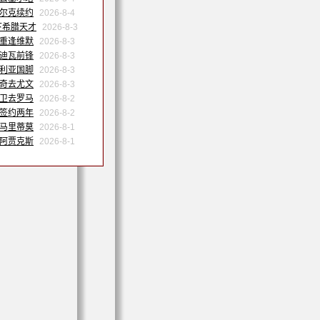
沙尔克续约
2026-8-4
下希腊天才
2026-8-3
姆重逢维默
2026-8-3
特迪瓦前锋
2026-8-3
日利亚国脚
2026-8-3
维奇去尤文
2026-8-3
中卫去罗马
2026-8-2
内签约两年
2026-8-2
会马里蒂莫
2026-8-1
会阿贾克斯
2026-8-1