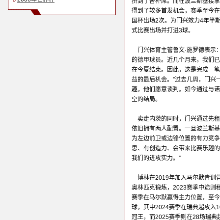
挤到了替补席。而在波兰斯基接掌
得到了较多首发机会，赛季至今在
国杯出场2次。为门兴效力4年半期
式比赛出场并打进3球。
门兴体育主管鲁文·施罗德表示
的德甲球员。近几个月来，我们已
在今夏结束。因此，这是完成一笔
益的最后机会。”过去几周，门兴
趣，他们愿意谈判。如今通过与诺
空的结局。
卖走内茨的同时，门兴通过先租
依旧拥有两人配置。一旦波兰斯基
为左边前卫或边锋位置的有力竞争
思、有创造力、会带来比赛乐趣的
我们的进攻实力。”
博林在2019年加入马尔默青训
奥林匹克锻炼，2023赛季中途则
赛季在马尔默赢得主力位置，至今
球，其中2024赛季在瑞典超攻入
冠王，而2025赛季则在28场瑞