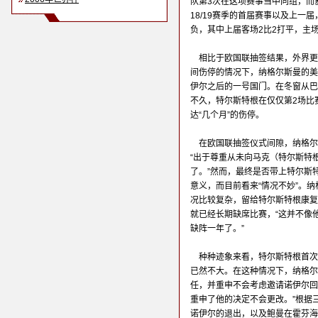
队第3次在这项赛事当中同组，而
18/19赛季的首届赛事以及上一
负，其中上届客场2比2打平，主场
相比于欧国联抽签结果，外界更
间伤停的情况下，纳格尔斯曼的美
伊尔之后的一号国门。在冬窗从巴
不久，特尔斯特根在仅仅第2场比
达“几个月”的伤停。
在欧国联抽签仪式间隙，纳格尔
“出于尊重从未向马克（特尔斯特
了。”然而，最终是否带上特尔斯
意义，而目前看来“情况不妙”。
况比较复杂，留给特尔斯特根康复
就已经长期缺席比赛，“这并不像
缺阵一年了。”
种种迹象来看，特尔斯特根首次
已然不大。在这种情况下，纳格尔
任，并重申不会考虑邀请诺伊尔回
重申了他的决定不会更改。”根据
诺伊尔的退出，以及鲍曼在霍芬海