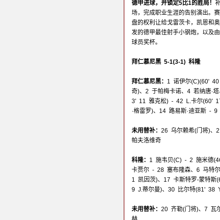
德甲进球，并锁定5比1的胜局！
场，完成职业生涯的告别演出。赛
盘的权利让给戈雷茨卡，凯恩和奥
发的德甲最佳射手小钢炮，以及由
球员奖杯。
拜仁慕尼黑 5-1(3-1) 科隆
拜仁慕尼黑：
1 诺伊尔(C)(60' 
奇)、2 于帕梅卡诺、4 若纳唐·塔、
3' 11 雅克松) - 42 L.卡尔(60
·格雷罗)、14 路易斯·迪亚斯 - 
未用替补：
26 乌尔赖希(门将)、2
帕夫洛维奇
科隆：
1 施韦贝(C) - 2 施米德(
卡贾尔 - 28 塞布隆森、6 马特尔、3
1 凯因茨)、17 卡斯特罗-蒙特斯(69'
9 J.蒂尔曼)、30 比尔特(81' 38
未用替补：
20 齐勒(门将)、7 瓦
赫