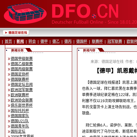
|
首页
|
新闻
|
转会
|
德甲
|
德乙
|
德丙
|
德国杯
|
联赛杯
|
冠军联赛
|
欧联
德国甲级联赛
来源：德国足球在线
作者：B
德国乙级联赛
德国丙级联赛
【德甲】凯恩戴帽
德国足协杯
德国联赛杯
【德国足球在线报道】凯恩上演
德国足坛丑闻
也各入一球，拜仁慕尼黑在本赛季
欧洲冠军联赛
单赛季进球纪录定格在122球，凯
欧洲联赛杯
欧洲协会联赛
利塞不仅以19次助攻蝉联助攻王
俱乐部世界杯
年的戈雷茨卡上演主场告别战，也
国际托托杯
银盘。
德国国家队
德国U21队
拜仁轮换6人，诺伊尔、莱默、
德国青年队
国际足坛
迪亚斯取代了乌尔比希、斯塔尼希
2006年世界杯