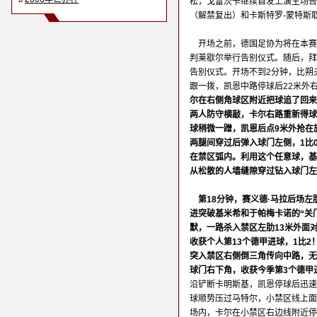
松，戈雷茨卡继续首发上演主场告
（解禁复出）和卡斯特罗-蒙特斯
开场之前，德国足协为将在本赛
判莱歇尔举行告别仪式。随后，拜
告别仪式。开场不到2分钟，比朔
跟一拨，凯恩中路停球后22米外
尔在右侧角球区附近把球追了回来
两人防守横敲，卡尔右路重新得球
球稍微一蹭，凯恩后点9米外抢在
两腿间穿过后弹入球门左侧，1比
在禁区弧内。利用这个任意球，基
从松散的人墙缝隙穿过钻入球门左
第18分钟，赛义德·马拉后场
进突破基米希和于帕梅卡诺的“关
默，一路杀入禁区左肋13米外面
收获个人第13个德甲进球，1比2
突入禁区右侧倒三角传向中路，无
球门右下角，收获今季第3个德甲
沿铲断卡明斯基，凯恩停球后迅速
球顺势压过马特尔，小禁区线上面
场内，卡尔在小禁区右边线附近停