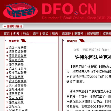
|
首页
|
新闻
|
转会
|
德甲
|
德乙
|
德丙
|
德国杯
|
联赛杯
|
冠军联赛
|
欧联
德国甲级联赛
来源：德国足球在线
作者：B
德国乙级联赛
德国丙级联赛
许特尔回法兰克福
德国足协杯
德国联赛杯
【德国足球在线报道】时隔5年
德国足坛丑闻
福，从西班牙人列拉手中接过帅印
欧洲冠军联赛
岁的许特尔签约到2029年6月3
欧洲联赛杯
欧洲协会联赛
选择了“旧爱”。
俱乐部世界杯
国际托托杯
许特尔在2018年夏天首次入主
德国国家队
队的第一个赛季，他就交出了一份
德国U21队
只是互射点球惜败于切尔西，同时
德国青年队
国际足坛
杯的资格。但在2020/21赛季
2006年世界杯