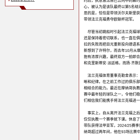
约后，执意激活自己合同中的解约
心，被认为是该队最终以第5名结
思的是，恰恰是带领沃尔夫斯堡获
带领法兰克福勇夺欧联杯冠军。
尽管当初跳船时引起法兰克福球
还是保持着密切联系，也一直在俱
拉的失败而把目光重新投向德语系
新想到了许特尔，而去年10月从
抱有浓厚兴趣，最终双方一拍即合
和克里斯蒂安·派廷格，而扬·齐
法兰克福体育董事克勒舍表示：
晰和纪律。在之前工作过的俱乐部
相结合的能力。最近在摩纳哥执教
赛中最年轻的球队之一，令他们稳
们相信我们能携手将法兰克福进一
事实上，自从离开法兰克福之后
仅仅执教一个赛季就下课。休息了一
带队获得法甲亚军，2024/25赛
纳哥超过两年间，他在93场比赛中