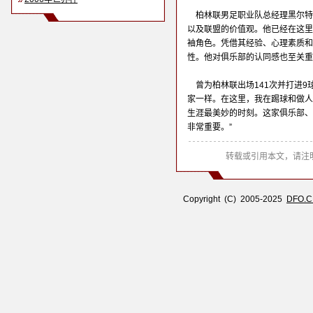
柏林联男足职业队总经理黑尔特
以及联盟的价值观。他已经在这里
袖角色。凭借其经验、心理素质和
性。他对俱乐部的认同感也至关重
曾为柏林联出场141次并打进9
家一样。在这里，我在踢球和做人
生涯最美妙的时刻。这家俱乐部、
非常重要。”
转载或引用本文，请注明
Copyright (C) 2005-2025
DFO.