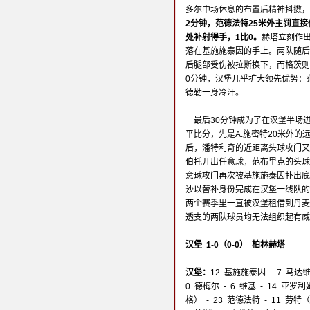
多尔中场休息的布置后精神抖擞，
2分钟，范德法特25米外主罚直
处补射得手，1比0。
赫塔立刻作
落在基施施泰因的手上。两队随后
后腿部受伤被拉斯换下，而格茨则
0分钟，汉堡几乎扩大领先优势：
德勒一身冷汗。
最后30分钟成为了在汉堡半场
平比分，先是A.施密特20米外
后，潘特利奇的近距离头球攻门又
伯托开出任意球，范布里克的头球
意球攻门再次被基施施泰因扑出底
沙以替补身份完成在汉堡一线队的
两个赛季里一直被汉堡租借到丹麦
透支的两队球员均无法组织起有威
汉堡 1-0（0-0） 柏林赫塔
汉堡：
12 基施施泰因 - 7 马达
0 德梅尔 - 6 维基 - 14 亚罗
格） - 23 范德法特 - 11 劳特（