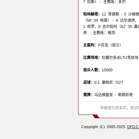
7 拉斯） - 主教练：多尔
柏林赫塔：
12 菲德勒 - 5 沙
（56' 39 埃德） - 8 达尔道伊、
1 凯罗、6 吉尔伯托（82' 35 桑
奇 - 主教练：格茨
主裁判：
P.芬克（荷兰）
比赛场地：
杜塞尔多夫LTU竞技场（LT
观众人数：
15000
进球：
0-1 康帕尼（52'）
黄牌：
马达维基亚 - 希穆尼奇
转载或引用本文，请注明
Copyright (C) 2005-2025
DFO.