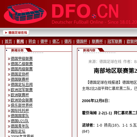
|
首页
|
新闻
|
转会
|
德甲
|
德乙
|
德丙
|
德国杯
|
联赛杯
|
冠军联赛
|
欧联
德国甲级联赛
来源：德国足球在线
作者：Ba
德国乙级联赛
德国丙级联赛
南部地区联赛第2
德国足协杯
德国联赛杯
【德国足球在线报道】德国地区
德国足坛丑闻
主场2比2战平拜仁慕尼黑二队，
欧洲冠军联赛
欧洲联赛杯
欧洲协会联赛
2006年12月8日：
俱乐部世界杯
国际托托杯
霍芬海姆 2-2(1-1) 拜仁慕尼黑二
德国国家队
德国U21队
进球者：
1-0 扬克(16')、1-1 S
德国青年队
国际足坛
(84')
2006年世界杯