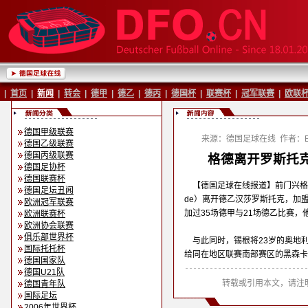
|
首页
|
新闻
|
转会
|
德甲
|
德乙
|
德丙
|
德国杯
|
联赛杯
|
冠军联赛
|
欧联
德国甲级联赛
来源：德国足球在线
作者：Ba
德国乙级联赛
德国丙级联赛
格德离开罗斯托克
德国足协杯
德国联赛杯
【德国足球在线报道】前门兴格拉德
德国足坛丑闻
de）离开德乙汉莎罗斯托克，加
欧洲冠军联赛
加过35场德甲与21场德乙比赛，他
欧洲联赛杯
欧洲协会联赛
俱乐部世界杯
与此同时，锡根将23岁的奥地利球员
国际托托杯
给同在地区联赛南部赛区的黑森卡
德国国家队
德国U21队
转载或引用本文，请注明
德国青年队
国际足坛
2006年世界杯