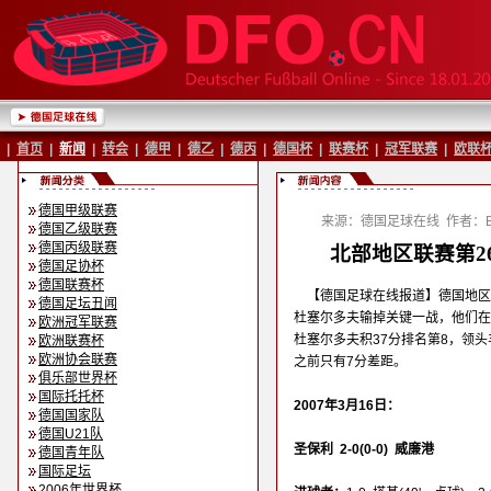
|
首页
|
新闻
|
转会
|
德甲
|
德乙
|
德丙
|
德国杯
|
联赛杯
|
冠军联赛
|
欧联
德国甲级联赛
来源：德国足球在线
作者：Ba
德国乙级联赛
德国丙级联赛
北部地区联赛第2
德国足协杯
德国联赛杯
【德国足球在线报道】德国地区
德国足坛丑闻
杜塞尔多夫输掉关键一战，他们在
欧洲冠军联赛
杜塞尔多夫积37分排名第8，领
欧洲联赛杯
欧洲协会联赛
之前只有7分差距。
俱乐部世界杯
国际托托杯
2007年3月16日：
德国国家队
德国U21队
圣保利 2-0(0-0) 威廉港
德国青年队
国际足坛
2006年世界杯