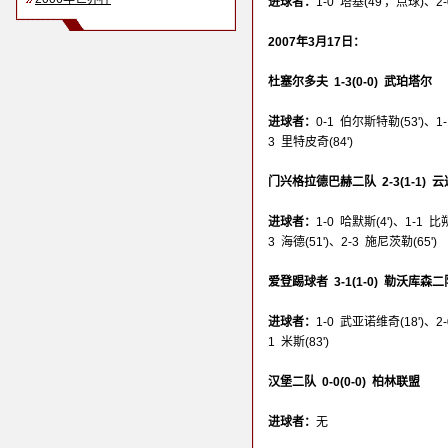
进球者：
1-0 塔基(49'，点球)、2-
2007年3月17日：
杜塞尔多夫 1-3(0-0) 武珀塔尔
进球者：
0-1 伯尔斯特勒(53')、1-
3 里特皮奇(84')
门兴格拉德巴赫二队 2-3(1-1)
进球者：
1-0 哈默斯(4')、1-1 比
3 海德(51')、2-3 施尼茨勒(65')
爱登踢球者 3-1(1-0) 勒沃库森二
进球者：
1-0 武亚诺维奇(18')、2-
1 米斯(83')
汉堡二队 0-0(0-0) 柏林联盟
进球者：
无