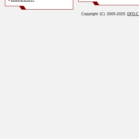
Copyright (C) 2005-2025
DFO.