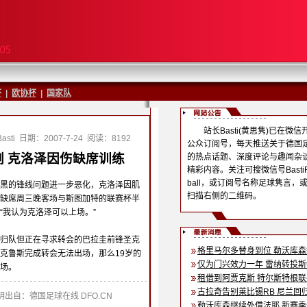
杯
|
欧协杯
|
国家队
站长Basti(黄思隽)已在微信
sti
日期：2007-7-24
阅读：8192
公众订阅号，每天推送关于德国
 克洛泽因伤缺席训练
的热点话题、深度评论与趣闻杂
精彩内容。关注可搜微信号BastiF
ball，或订阅号名称足球隽言，
黑的锋线问题进一步恶化，克洛泽因肌
扫描右侧的二维码。
缺席周三晚客场与斯图加特的联赛杯半
“我认为克洛泽可以上场。”
归队但正在寻求转会的巴拉圭前锋圣克
格里马尔多替身到位 勒沃库
克鲁斯完成转会无法出场，那么19岁的
仅为门兴效力一年 雷纳转投
场。
租借到阿贾克斯 特尔斯特根
古拉奇告别莱比锡RB 尼兰回
出自：德国足球在线 DFO.CN
勒沃库森继续外借法耶 新赛