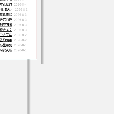
沙尔克续约
2026-8-4
下希腊天才
2026-8-3
姆重逢维默
2026-8-3
特迪瓦前锋
2026-8-3
日利亚国脚
2026-8-3
维奇去尤文
2026-8-3
中卫去罗马
2026-8-2
内签约两年
2026-8-2
会马里蒂莫
2026-8-1
会阿贾克斯
2026-8-1