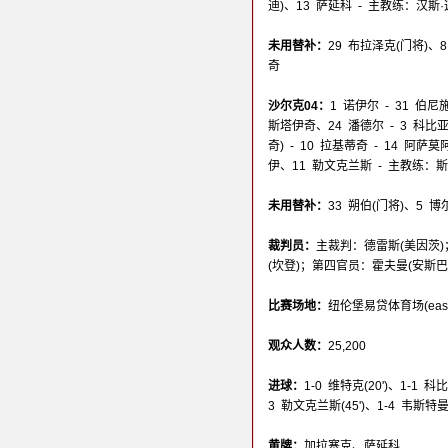
迪)、13 萨延科 - 主教练：汉斯
未用替补：
29 布拉泽克(门将)、
奇
沙尔克04：
1 诺伊尔 - 31 伯尼
斯塔伊奇、24 潘德尔 - 3 科比亚
奇) - 10 拉基蒂奇 - 14 阿萨莫
伊、11 勒文克兰斯 - 主教练：
未用替补：
33 朔伯(门将)、5 
裁判员：
主裁判：德雷斯(美因茨)
(坎登)；第四官员：霍夫曼(安斯巴
比赛场地：
纽伦堡易贷体育场(easyCred
观众人数：
25,200
进球：
1-0 维特克(20')、1-1 科
3 勒文克兰斯(45')、1-4 韦斯特曼(5
黄牌：
加拉塞克、萨延科