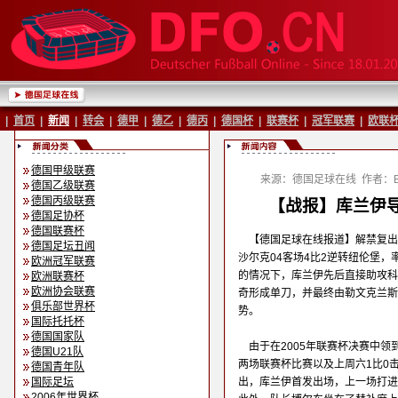
|
首页
|
新闻
|
转会
|
德甲
|
德乙
|
德丙
|
德国杯
|
联赛杯
|
冠军联赛
|
欧联
德国甲级联赛
来源：德国足球在线
作者：Ba
德国乙级联赛
德国丙级联赛
【战报】库兰伊导
德国足协杯
德国联赛杯
【德国足球在线报道】解禁复出
德国足坛丑闻
沙尔克04客场4比2逆转纽伦堡
欧洲冠军联赛
的情况下，库兰伊先后直接助攻科
欧洲联赛杯
欧洲协会联赛
奇形成单刀，并最终由勒文克兰斯
俱乐部世界杯
势。
国际托托杯
德国国家队
由于在2005年联赛杯决赛中
德国U21队
两场联赛杯比赛以及上周六1比0击
德国青年队
国际足坛
出，库兰伊首发出场，上一场打进
2006年世界杯