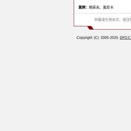
黄牌：
明采夫、奥尼卡
转载或引用本文，请注明
Copyright (C) 2005-2025
DFO.