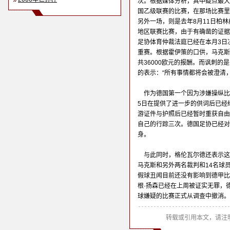
次。根据媒体分析，其中疑点最大
国乙级联赛的比赛，在那场比赛里
另外一场，则是去年8月11日柏
地区联赛比赛，由于有确凿的证据
足协体育仲裁法庭已经在本月3日
重赛。根据霍伊策的口供，马克斯
共36000欧元的报酬。而讽刺
的表示：“所有事情都将会被澄清
作为德国第一个因为涉嫌操纵比
5日在提供了进一步的供词后已经
游证件与护照后已经暂时重获自由
自己的行踪三次。德国足协已经对
身。
与此同时，格伦瓦尔德还表示这
马克斯和另外两名裁判和14名球员
假球丑闻目前还没有影响到德甲比
根·扬森已经在上周被证实无罪，
球嫌疑的比赛正式从调查中撤消。
转载或引用本文，请注明