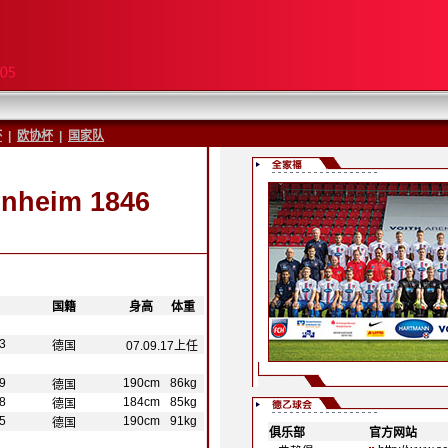
杯
|
欧协杯
|
国家队
nheim 1846
-
国籍
-
-
身高
-
-
体重
-
3
德国
07.09.17上任
9
190cm
86kg
德国
8
184cm
85kg
德国
5
190cm
91kg
德国
俱乐部
|
官方网站