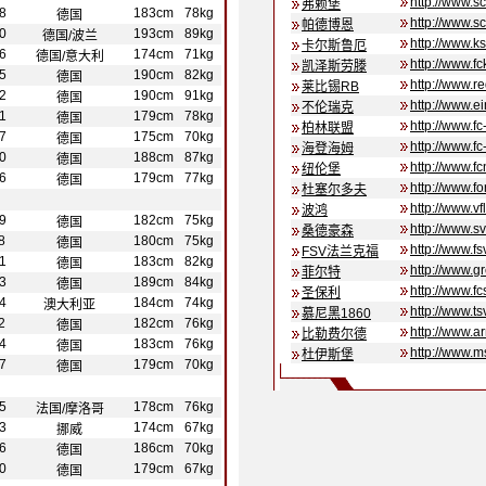
http://www.s
弗赖堡
8
183cm
78kg
德国
http://www.s
帕德博恩
0
193cm
89kg
德国/波兰
http://www.ks
卡尔斯鲁厄
6
174cm
71kg
德国/意大利
http://www.fc
凯泽斯劳滕
5
190cm
82kg
德国
http://www.r
莱比锡RB
2
190cm
91kg
德国
http://www.ei
不伦瑞克
1
179cm
78kg
德国
http://www.fc
柏林联盟
7
175cm
70kg
德国
http://www.f
海登海姆
0
188cm
87kg
德国
http://www.fc
纽伦堡
6
179cm
77kg
德国
http://www.f
杜塞尔多夫
http://www.v
波鸿
9
182cm
75kg
德国
http://www.
桑德豪森
8
180cm
75kg
德国
http://www.fs
FSV法兰克福
1
183cm
82kg
德国
http://www.gr
菲尔特
3
189cm
84kg
德国
http://www.fc
圣保利
4
184cm
74kg
澳大利亚
http://www.t
慕尼黑1860
2
182cm
76kg
德国
http://www.ar
比勒费尔德
4
183cm
76kg
德国
http://www.m
杜伊斯堡
7
179cm
70kg
德国
5
178cm
76kg
法国/摩洛哥
3
174cm
67kg
挪威
6
186cm
70kg
德国
0
179cm
67kg
德国