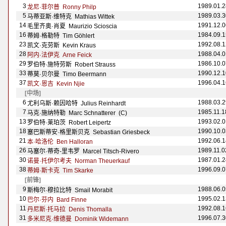
3
1989.01.2
龙尼·菲尔普 Ronny Philp
5
1989.03.3
马蒂亚斯·维特克 Mathias Wittek
14
1991.12.0
毛里齐奥·肖夏 Maurizio Scioscia
16
1984.09.1
蒂姆·格勒特 Tim G
öhlert
23
1992.08.1
凯文·克劳斯 Kevin Kraus
28
1988.04.0
阿内·法伊克 Arne Feick
29
1986.10.0
罗伯特·施特劳斯 Robert Strauss
33
1990.12.1
蒂莫·贝尔曼 Timo Beermann
37
1996.04.1
凯文·恩吉 Kevin Njie
[中场]
6
1988.03.2
尤利乌斯·赖因哈特 Julius Reinhardt
7
1985.11.1
马克·施纳特勒 Marc Schnatterer (C)
13
1993.02.0
罗伯特·莱珀茨 Robert Leipertz
18
1990.10.0
塞巴斯蒂安·格里斯贝克 Sebastian Griesbeck
21
1992.06.1
本·哈洛伦 Ben Halloran
26
1989.11.0
马塞尔·蒂奇-里韦罗 Marcel Titsch-Rivero
30
1987.01.2
诺曼·托伊尔考夫 Norman Theuerkauf
38
1996.09.0
蒂姆·斯卡克 Tim Skarke
[前锋]
9
1988.06.0
斯梅尔·穆拉比特 Smail Morabit
10
1995.02.1
巴尔·芬内 Bard Finne
11
1992.08.1
丹尼斯·托马拉 Denis Thomalla
31
1996.07.3
多米尼克·维德曼 Dominik Widemann