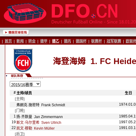
|
首页
|
新闻
|
转会
|
德甲
|
德乙
|
德丙
|
德国杯
|
联赛杯
|
冠军联赛
|
欧联
海登海姆
1. FC Heide
#
主帅/球员
-
-
生日
-
[主帅]
1974.01.0
弗朗克·施密特 Frank Schmidt
[门将]
1
1985.04.1
扬·齐默曼 Jan Zimmermann
19
1997.05.2
斯文·乌尔里希 Sven Ullrich
22
1991.03.1
凯文·穆勒 Kevin M
üller
[后卫]