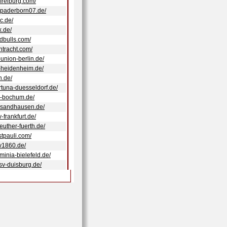
cfreiburg.com/
cpaderborn07.de/
c.de/
k.de/
edbulls.com/
ntracht.com/
-union-berlin.de/
c-heidenheim.de/
n.de/
ortuna-duesseldorf.de/
fl-bochum.de/
svsandhausen.de/
v-frankfurt.de/
euther-fuerth.de/
stpauli.com/
sv1860.de/
minia-bielefeld.de/
sv-duisburg.de/