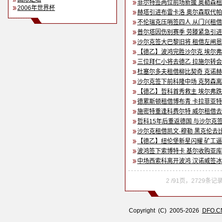
菲尔特签两位前场新援 奥勒森
2006年世界杯
赫塔引进布雷卡洛 奥尔森取代
不伦瑞克压哨签四人 从门兴租
普尔塔因伤别赛季 劳滕紧急引
沙尔克签大巴黎旧将 租借左闸
【德乙】波鸿完胜沙尔克 埃尔
三位拜仁小将去德乙 拉施尔转
杜塞尔多夫租借柳比契奇 克诺
沙尔克签下前科隆中场 克努森
【德乙】哲科首秀救主 埃尔弗
德累斯顿租借博布青 卡拉菲亚
施密特重逢科费尔特 威尔租借
哲科15年后重返德国 与沙尔克
沙尔克租借凯文·穆勒 黑克伦去
【德乙】纽伦堡新星闪耀 矿工
波鸿签下索博特卡 基尔收购亚
中场西索科离开波鸿 汉诺威签
2 /91页，2729条
Copyright (C) 2005-2026
DFO.C