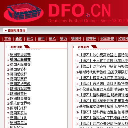
|
首页
|
新闻
|
转会
|
德甲
|
德乙
|
德丙
|
德国杯
|
联赛杯
|
冠军联赛
|
欧联
德国甲级联赛
【德乙】沙尔克高歌猛进 富特
德国乙级联赛
【德乙】十人矿工连胜 比尔比
德国丙级联赛
【德乙】沙尔克捍卫榜首 马格
德国足协杯
明斯特找到新教练 施瓦茨带队
德国超级杯
【德乙】榜首大战打平 基尔近
德国联赛杯
【德乙】哲科破门染红 明斯特
德国足坛丑闻
欧洲冠军联赛
不伦瑞克解雇巴克豪斯 聘请朗
欧洲联赛杯
【德乙】哲科再制胜 明斯特球
欧洲协会联赛
【德乙】柳比契奇世界波 布雷
俱乐部世界杯
基尔解雇功勋主帅拉普 瓦尔特
国际托托杯
【德乙】哲科传射造连胜 帕德
德国国家队
德国U21队
【德乙】哲科助矿工回榜首 纽
德国青年队
【德乙】沙尔克失好局 榜尾大
国际足坛