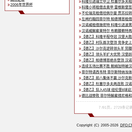
科隆引进瑞士中卫 杜塞尔多夫
2006年世界杯
科隆小将租借去奥甲 雷根斯堡
不伦瑞克租借坦佩尔曼 贾苏拉
左闸约翰回菲尔特 帕德博恩租
汉诺威租借施密特 科隆引进波
汉诺威解雇莱特尔 布赖滕赖特
【德乙】科隆半程夺冠 汉堡大
【德乙】村队首次登顶 竞争史
【德乙】沙尔克逆转领头羊 劳
【德乙】领头羊扩大优势 汉堡
【德乙】帕德博恩绝杀登顶 汉
连续五场比赛不胜 鲍姆加特被
菲尔特请西韦特 菲尔斯特纳当
【德乙】前八集体不赢 沙尔克
【德乙】杜塞尔多夫两连败 汉
【德乙】狂入45球 纽伦堡8球
德比战惨败 菲尔特解雇措尼格
7 /91页，2729条
Copyright (C) 2005-2026
DFO.C