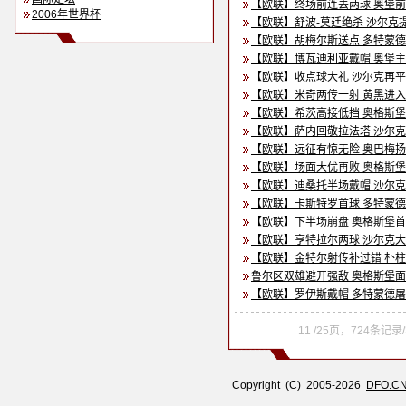
【欧联】终场前连丢两球 奥堡
2006年世界杯
【欧联】舒波-莫廷绝杀 沙尔克
【欧联】胡梅尔斯送点 多特蒙
【欧联】博瓦迪利亚戴帽 奥堡
【欧联】收点球大礼 沙尔克再
【欧联】米奇两传一射 黄黑进
【欧联】希茨高接低挡 奥格斯
【欧联】萨内回敬拉法塔 沙尔
【欧联】远征有惊无险 奥巴梅
【欧联】场面大优再败 奥格斯
【欧联】迪桑托半场戴帽 沙尔
【欧联】卡斯特罗首球 多特蒙
【欧联】下半场崩盘 奥格斯堡
【欧联】亨特拉尔两球 沙尔克
【欧联】金特尔射传补过错 朴
鲁尔区双雄避开强敌 奥格斯堡
【欧联】罗伊斯戴帽 多特蒙德
11 /25页，724条记
Copyright (C) 2005-2026
DFO.C