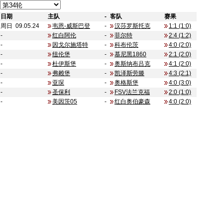
日期
|
主队
|
-
客队
|
赛果
|
周日 09.05.24
韦恩-威斯巴登
-
汉莎罗斯托克
1:1 (1:0)
-
红白阿伦
-
菲尔特
2:4 (1:2)
-
因戈尔施塔特
-
科布伦茨
4:0 (2:0)
-
纽伦堡
-
慕尼黑1860
2:1 (2:0)
-
杜伊斯堡
-
奥斯纳布吕克
4:1 (2:0)
-
弗赖堡
-
凯泽斯劳滕
4:3 (2:1)
-
亚琛
-
奥格斯堡
4:0 (3:0)
-
圣保利
-
FSV法兰克福
2:0 (1:0)
-
美因茨05
-
红白奥伯豪森
4:0 (2:0)