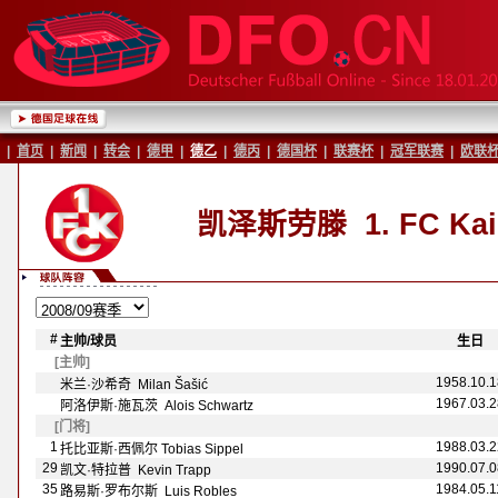
|
首页
|
新闻
|
转会
|
德甲
|
德乙
|
德丙
|
德国杯
|
联赛杯
|
冠军联赛
|
欧联
凯泽斯劳滕
1. FC Kai
#
主帅/球员
-
-
生日
-
[主帅]
1958.10.1
米兰·沙希奇 Milan Šašić
1967.03.2
阿洛伊斯·施瓦茨 Alois Schwartz
[门将]
1
1988.03.2
托比亚斯·西佩尔 Tobias Sippel
29
1990.07.0
凯文·特拉普 Kevin Trapp
35
1984.05.1
路易斯·罗布尔斯 Luis Robles