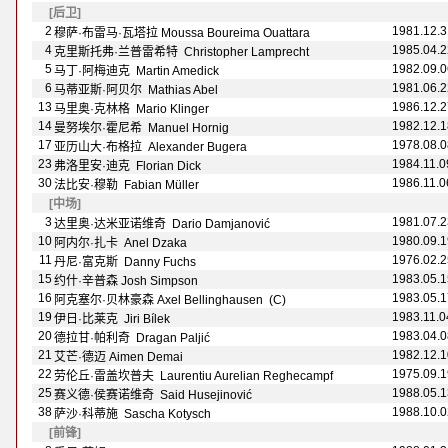
[后卫]
2
1981.12.3
穆萨·布雷马·瓦塔拉 Moussa Boureima Ouattara
4
1985.04.2
克里斯托弗·兰普雷希特 Christopher Lamprecht
5
1982.09.0
马丁·阿梅迪克 Martin Amedick
6
1981.06.2
马蒂亚斯·阿贝尔 Mathias Abel
13
1986.12.2
马里奥·克林格 Mario Klinger
14
1982.12.1
曼努埃尔·霍尼希 Manuel Hornig
17
1978.08.0
亚历山大·布格拉 Alexander Bugera
23
1984.11.0
弗洛里安·迪克 Florian Dick
30
1986.11.0
法比安·穆勒 Fabian M
üller
[中场]
3
1981.07.2
达里奥·达米亚诺维奇 Dario Damjanović
10
1980.09.1
阿内尔·扎卡 Anel Dzaka
11
1976.02.2
丹尼·富克斯 Danny Fuchs
15
1983.05.1
约什·辛普森 Josh Simpson
16
1983.05.1
阿克塞尔·贝林豪森 Axel Bellinghausen (C)
19
1983.11.0
伊日·比莱克 Jiri B
ílek
20
1983.04.0
德拉甘·帕利奇 Dragan Paljić
21
1982.12.1
艾芒·德迈 Aimen Demai
22
1975.09.1
劳伦丘·雷盖坎普夫 Laurentiu Aurelian Reghecampf
25
1988.05.1
赛义德·侯赛诺维奇 Said Husejinović
38
1988.10.0
萨沙·科蒂施 Sascha Kotysch
[前锋]