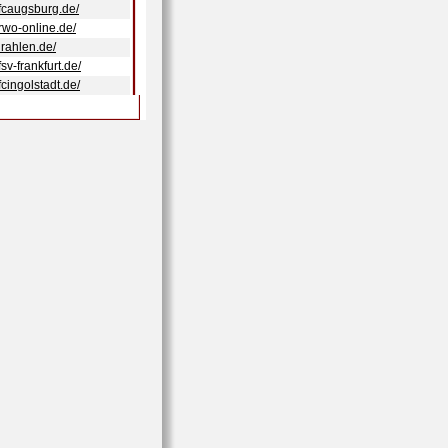
.fcaugsburg.de/
rwo-online.de/
lrahlen.de/
fsv-frankfurt.de/
fcingolstadt.de/