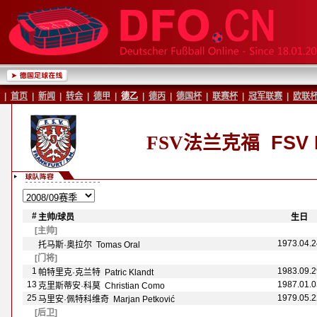
|
首页
|
新闻
|
转会
|
德甲
|
德乙
|
德丙
|
德国杯
|
联赛杯
|
冠军联赛
|
欧联
FSV法兰克福
FSV F
#
主帅/球员
-
-
生日
-
[主帅]
1973.04.2
托马斯·奥拉尔 Tomas Oral
[门将]
1
1983.09.2
帕特里克·克兰特 Patric Klandt
13
1987.01.0
克里斯蒂安·科莫 Christian Como
25
1979.05.2
马里安·佩特科维奇 Marjan Petković
[后卫]