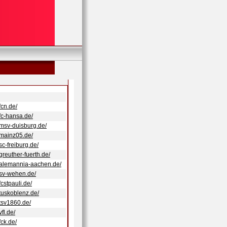
fcn.de/
fc-hansa.de/
.msv-duisburg.de/
.mainz05.de/
sc-freiburg.de/
greuther-fuerth.de/
.alemannia-aachen.de/
.sv-wehen.de/
fcstpauli.de/
.tuskoblenz.de/
.tsv1860.de/
fl.de/
fck.de/