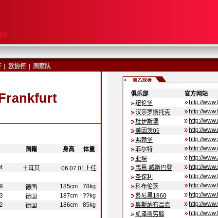
杯
|
欧协杯
|
国家队
俱乐部
|
官方网站
rankfurt
http://www.
纽伦堡
http://www.
汉莎罗斯托克
http://www
杜伊斯堡
http://www
美因茨05
http://www.
弗赖堡
http://www.
-
国籍
-
-
身高
-
-
体重
-
菲尔特
http://www
亚琛
http://www
4
韦恩-威斯巴登
土耳其
06.07.01上任
http://www.
圣保利
http://www
9
185cm
78kg
科布伦茨
德国
http://www
3
187cm
??kg
慕尼黑1860
德国
http://www.v
2
186cm
85kg
奥斯纳布吕克
德国
http://www.
凯泽斯劳滕