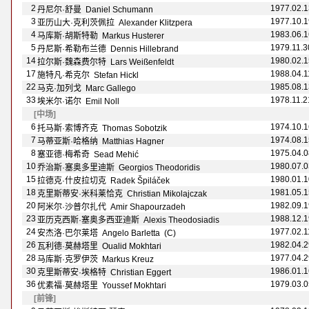
2
1977.02.1
丹尼尔·舒曼 Daniel Schumann
3
1977.10.1
亚历山大·克利茨佩拉 Alexander Klitzpera
4
1983.06.1
马库斯·胡斯特勒 Markus Husterer
5
1979.11.3
丹尼斯·希勒布兰德 Dennis Hillebrand
14
1980.02.1
拉尔斯·魏森费尔特 Lars Wei
ßenfeldt
17
1988.04.1
施特凡·希克尔 Stefan Hickl
22
1985.08.1
马克·加列戈 Marc Gallego
33
1978.11.2
埃米尔·诺尔 Emil Noll
[中场]
6
1974.10.1
托马斯·索博齐克 Thomas Sobotzik
7
1974.08.1
马蒂亚斯·哈格纳 Matthias Hagner
8
1975.04.0
塞亚德·梅希奇 Sead Mehić
10
1980.07.0
乔治斯·塞奥多里迪斯 Georgios Theodoridis
15
1980.01.1
拉德克·什皮拉切克 Radek Špil
á
ček
18
1981.05.1
克里斯蒂安·米科莱恰克 Christian Mikolajczak
20
1982.09.1
阿米尔·沙普尔扎代 Amir Shapourzadeh
23
1988.12.1
亚历克西斯·塞奥多西亚迪斯 Alexis Theodosiadis
24
1977.02.1
安杰洛·巴尔莱塔 Angelo Barletta (C)
26
1982.04.2
瓦利德·莫赫塔里 Oualid Mokhtari
28
1977.04.2
马库斯·克罗伊茨 Markus Kreuz
30
1986.01.1
克里斯蒂安·埃格特 Christian Eggert
36
1979.03.0
优素福·莫赫塔里 Youssef Mokhtari
[前锋]