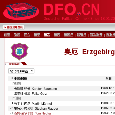
|
首页
|
新闻
|
转会
|
德甲
|
德乙
|
德丙
|
德国杯
|
联赛杯
|
冠军联赛
|
欧联
奥厄
Erzgebirg
#
主帅/球员
-
-
生日
-
[主帅]
1969.10.1
卡斯滕·鲍曼 Karsten Baumann
1962.03.2
法尔科·格茨 Falko G
ötz
[门将]
1
1988.03.1
马丁·门内尔 Martin M
ännel
26
1986.05.3
施特凡·弗劳德 Stephan Flauder
27
1993.07.0
汤姆·诺伊卡姆 Tom Neukam