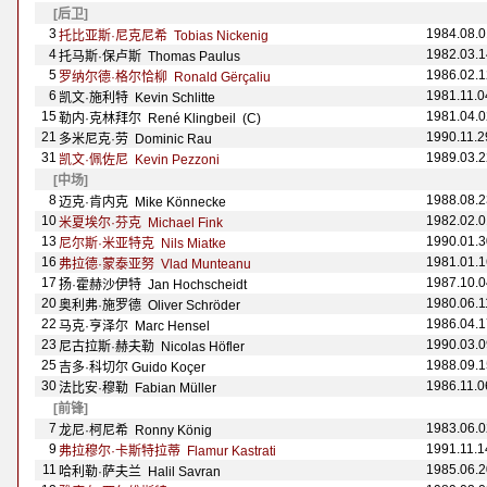
[后卫]
3
1984.08.0
托比亚斯·尼克尼希 Tobias Nickenig
4
1982.03.1
托马斯·保卢斯 Thomas Paulus
5
1986.02.1
罗纳尔德·格尔恰柳 Ronald Gërçaliu
6
1981.11.0
凯文·施利特 Kevin Schlitte
15
1981.04.0
勒内·克林拜尔 Ren
é Klingbeil
(C)
21
1990.11.2
多米尼克·劳 Dominic Rau
31
1989.03.2
凯文·佩佐尼 Kevin Pezzoni
[中场]
8
1988.08.2
迈克·肯内克 Mike K
önnecke
10
1982.02.0
米夏埃尔·芬克 Michael Fink
13
1990.01.3
尼尔斯·米亚特克 Nils Miatke
16
1981.01.1
弗拉德·蒙泰亚努 Vlad Munteanu
17
1987.10.0
扬·霍赫沙伊特 Jan Hochscheidt
20
1980.06.1
奥利弗·施罗德 Oliver Schr
öder
22
1986.04.1
马克·亨泽尔 Marc Hensel
23
1990.03.0
尼古拉斯·赫夫勒 Nicolas H
öfler
25
1988.09.1
吉多·科切尔 Guido Koçer
30
1986.11.0
法比安·穆勒 Fabian M
üller
[前锋]
7
1983.06.0
龙尼·柯尼希 Ronny K
önig
9
1991.11.1
弗拉穆尔·卡斯特拉蒂 Flamur Kastrati
11
1985.06.2
哈利勒·萨夫兰 Halil Savran