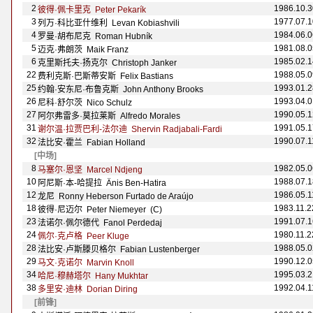
2
1986.10.3
彼得·佩卡里克 Peter Pekar
í
k
3
1977.07.1
列万·科比亚什维利 Levan Kobiashvili
4
1984.06.0
罗曼·胡布尼克 Roman Hubník
5
1981.08.0
迈克·弗朗茨 Maik Franz
6
1985.02.1
克里斯托夫·扬克尔 Christoph Janker
22
1988.05.0
费利克斯·巴斯蒂安斯 Felix Bastians
25
1993.01.2
约翰·安东尼·布鲁克斯 John Anthony Brooks
26
1993.04.0
尼科·舒尔茨 Nico Schulz
27
1990.05.1
阿尔弗雷多·莫拉莱斯 Alfredo Morales
31
1991.05.1
谢尔温·拉贾巴利-法尔迪 Shervin Radjabali-Fardi
32
1990.07.1
法比安·霍兰 Fabian Holland
[中场]
8
1982.05.0
马塞尔·恩坚 Marcel Ndjeng
10
1988.07.1
阿尼斯·本-哈提拉
Änis Ben-Hatira
12
1986.05.1
龙尼 Ronny Heberson Furtado de Araújo
18
1983.11.2
彼得·尼迈尔 Peter Niemeyer (C)
23
1991.07.1
法诺尔·佩尔德代 Fanol Perdedaj
24
1980.11.2
佩尔·克卢格 Peer Kluge
28
1988.05.0
法比安·卢斯滕贝格尔 Fabian Lustenberger
29
1990.12.0
马文·克诺尔 Marvin Knoll
34
1995.03.2
哈尼·穆赫塔尔 Hany Mukhtar
38
1992.04.1
多里安·迪林 Dorian Diring
[前锋]