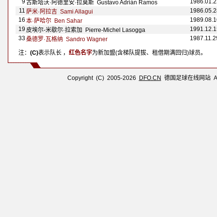
9
1986.01.2
古斯塔沃·阿德里安·拉莫斯 Gustavo Adri
án Ramos
11
1986.05.2
萨米·阿拉吉 Sami Allagui
16
1989.08.1
本·萨哈尔 Ben Sahar
19
1991.12.1
皮埃尔-米歇尔·拉索加 Pierre-Michel Lasogga
33
1987.11.2
桑德罗·瓦格纳 Sandro Wagner
注：
(C)
表示队长 ，
红色名字
为新加盟(含梯队提拔、租借期满回归)球员。
Copyright (C) 2005-2026
DFO.CN
德国足球在线网站 All R