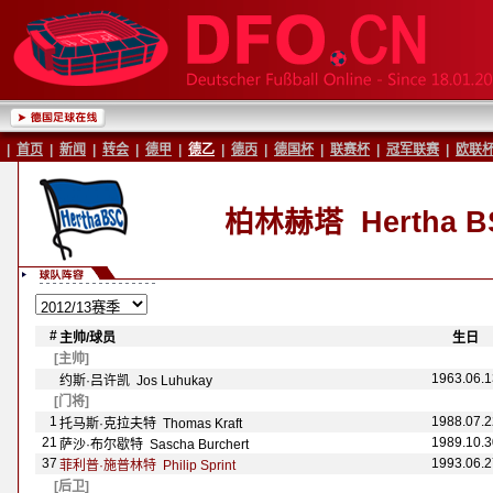
|
首页
|
新闻
|
转会
|
德甲
|
德乙
|
德丙
|
德国杯
|
联赛杯
|
冠军联赛
|
欧联
柏林赫塔
Hertha BS
#
主帅/球员
-
-
生日
-
[主帅]
1963.06.1
约斯·吕许凯 Jos Luhukay
[门将]
1
1988.07.2
托马斯·克拉夫特 Thomas Kraft
21
1989.10.3
萨沙·布尔歇特 Sascha Burchert
37
1993.06.2
菲利普·施普林特 Philip Sprint
[后卫]