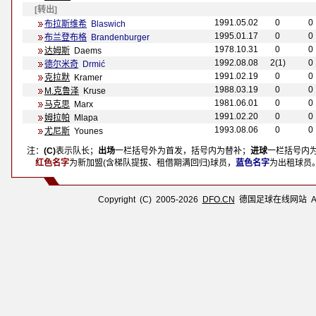
[转出]
1991.05.02
0
0
布拉斯维希
Blaswich
1995.01.17
0
0
布兰登布格
B
randenburger
1978.10.31
0
0
达姆斯
Daems
1992.08.08
2(1)
0
德尔米奇
Drmić
1991.02.19
0
0
克拉默
Kramer
1988.03.19
0
0
M.克鲁泽
Kruse
1981.06.01
0
0
马克思
Marx
1991.02.20
0
0
姆拉帕
Mlapa
1993.08.06
0
0
尤尼斯
Younes
注：
(C)
表示队长；
出场
一栏括号外为首发，括号内为替补；
进球
一栏括号内
注：
红色名字
为新加盟(含梯队提拔、租借期满回归)球员，
蓝色名字
为出租球员
Copyright (C) 2005-2026
DFO.CN
德国足球在线网站 All R