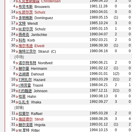
3
1996.04.10
3
0
A.克里斯滕森
Christensen
4
1981.11.28
0
0
布劳韦斯
Brouwers
14
1993.04.01
0
0
N.舒尔茨
Schulz
15
1989.05.15
(1)
0
多明格斯
Domínguez
17
1985.10.24
3
0
文特
Wendt
18
1995.01.15
1
0
M.舒尔茨
Schulz
24
1990.04.07
2
0
扬奇克
Jantschke
27
1992.03.21
2
0
科布
Korb
30
1996.09.30
(1)
0
埃尔韦迪
Elvedi
39
1980.06.16
0
0
施特兰茨尔
Stranzl (C)
[中场]
6
1990.06.21
2
0
诺尔特韦特
Nordtveit
7
1991.02.12
(1)
0
赫尔曼
Herrmann
8
1996.01.01
1(2)
0
达胡德
Dahoud
10
1993.03.29
2(1)
2
T.阿扎尔
Hazard
16
1988.04.21
2
1
I.特劳雷
Traor
é
19
1987.12.11
2(1)
0
F.约翰逊
Johnson
28
1990.08.13
0
0
哈恩
Hahn
34
1992.09.27
3
0
G.扎卡
Xhaka
[前锋]
11
1985.03.28
2
0
拉斐尔
Raffael
13
1988.08.26
3
4
施廷德尔
Stindl
31
1993.01.12
(1)
2
赫尔戈塔
Hrgota
36
1994.10.15
0
0
M.里特
Ritter