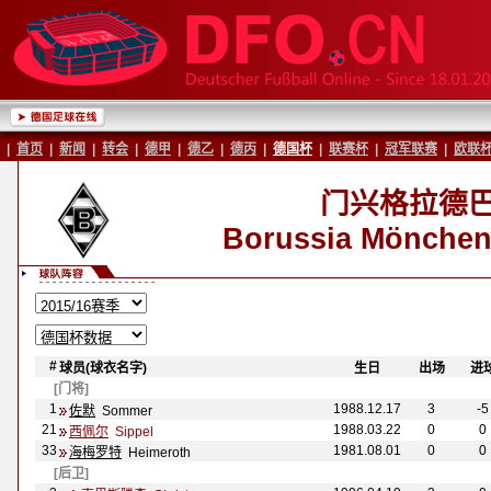
|
首页
|
新闻
|
转会
|
德甲
|
德乙
|
德丙
|
德国杯
|
联赛杯
|
冠军联赛
|
欧联
门兴格拉德
Borussia M
önchen
#
球员(球衣名字)
-
-
生日
-
-
出场
-
-
进
[门将]
1
1988.12.17
3
-5
佐默
Sommer
21
1988.03.22
0
0
西佩尔
Sippel
33
1981.08.01
0
0
海梅罗特
Heimeroth
[后卫]