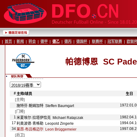
|
首页
|
新闻
|
转会
|
德甲
|
德乙
|
德丙
|
德国杯
|
联赛杯
|
冠军联赛
|
欧联
帕德博恩
SC Pader
#
主帅/球员
-
-
生日
-
[主帅]
1972.01.0
施特芬·鲍姆加特 Steffen Baumgart
[门将]
1
1982.04.1
米夏埃尔·拉塔伊恰克 Michael Ratajczak
17
1994.04.1
利奥波德·青格勒 Leopold Zingerle
34
1997.08.2
莱昂·布吕格迈尔 Leon Br
üggemeier
[后卫]