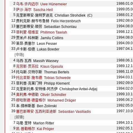
2
1986.01.0
乌韦·许内迈尔 Uwe H
ünemeier
3
1999.05.0
萨沙·海尔 Sascha Heil
5
1988.01.2
克里斯蒂安·施特罗迪克 Christian Strohdiek (C)
12
1992.08.0
费利克斯·赫岑布鲁赫 Felix Herzenbruch
13
1994.08.0
塞巴斯蒂安·顺劳 Sebastian Schonlau
23
1998.12.1
菲利蒙·塔维亚 Philimon Tawiah
29
1994.08.0
贾米卢·科林斯 Jamilu Collins
30
1994.09.0
莱昂·费塞尔 Leon Fesser
33
1997.04.1
卢卡斯·伯德 Lukas Boeder
[中场]
4
1988.06.1
马西·瓦西 Massih Wassey
8
1989.12.1
克劳斯·贾苏拉 Klaus Gjasula
14
1986.11.0
托马斯·贝特尔斯 Thomas Bertels
19
1994.03.1
托比亚斯·施韦德 Tobias Schwede
21
1992.09.0
菲利普·克莱门特 Philipp Klement
22
1994.02.0
克里斯托弗·安特维-阿杰伊 Christopher Antwi-Adjej
24
1999.10.1
奥利弗·申德勒 Oliv
é
r Schindler
25
1996.06.2
穆哈默德·德雷格尔 Mohamed Dr
äger
31
1992.05.0
本·措林斯基 Ben Zolinski
39
1997.10.0
塞巴斯蒂安·瓦西利亚迪斯 Sebastian Vasiliadis
[前锋]
7
1994.10.1
马隆·里特 Marlon Ritter
9
1992.05.1
凯·普勒格尔 Kai Pr
öger