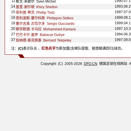
11
1990.07.1
斯文·米歇尔 Sven Michel
14
1993.06.2
基里·谢尔顿 Khiry Shelton
15
1997.07.0
菲利普·蒂茨 Phillip Tietz
16
1999.08.1
菲利波斯·塞尔科斯 Philippos Selkos
18
1999.04.1
塞尔吉奥·古恰尔多 Sergio Gucciardo
20
1997.10.3
穆罕默德·卡马拉 Mohammed Kamara
27
1994.06.3
巴巴卡尔·盖伊 Babacar Gu
è
ye
37
1997.09.0
伯纳德·泰克佩泰 Bernard Tekpetey
注：
(C)
表示队长 ，
红色名字
为新加盟(含梯队提拔、租借期满回归)球员。
Copyright (C) 2005-2026
DFO.CN
德国足球在线网站 All R