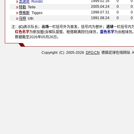
1999.02.16
0
0
龙迪奇
Rondić
2005.04.24
0
0
特勒
Telle
1998.07.31
0
0
蒂格斯
Tigges
1991.08.24
0
0
乌特
Uth
注：
(C)
表示队长；
出场
一栏括号外为首发，括号内为替补；
进球
一栏括号内
注：
红色名字
为新加盟(含梯队提拔、租借期满回归)球员，
蓝色名字
为出租球员
注：
数据截至
2026年05月26日
。
Copyright (C) 2005-2026
DFO.CN
德国足球在线网站 All R