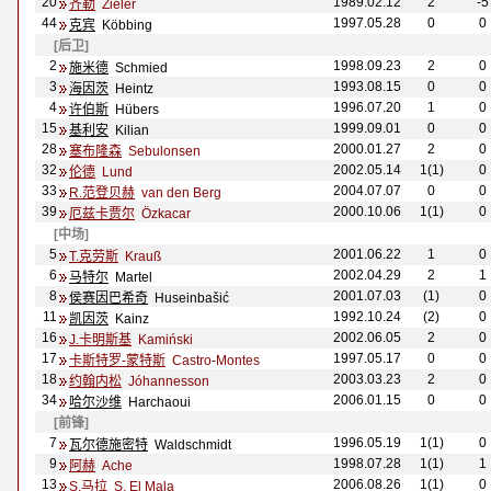
20
1989.02.12
2
-5
齐勒
Zieler
44
1997.05.28
0
0
克宾
K
öbbing
[后卫]
2
1998.09.23
2
0
施米德
Schmied
3
1993.08.15
0
0
海因茨
Heintz
4
1996.07.20
1
0
许伯斯
H
übers
15
1999.09.01
0
0
基利安
Kilian
28
2000.01.27
2
0
塞布隆森
Sebulonsen
32
2002.05.14
1(1)
0
伦德
Lund
33
2004.07.07
0
0
R.范登贝赫
van den Berg
39
2000.10.06
1(1)
0
厄兹卡贾尔
Özkacar
[中场]
5
2001.06.22
1
0
T.克劳斯
Krau
ß
6
2002.04.29
2
1
马特尔
Mart
el
8
2001.07.03
(1)
0
侯赛因巴希奇
Huseinbašić
11
1992.10.24
(2)
0
凯因茨
Kainz
16
2002.06.05
2
0
J.卡明斯基
Kamiński
17
1997.05.17
0
0
卡斯特罗-蒙特斯
Castro-Montes
18
2003.03.23
2
0
约翰内松
Jóhannesson
34
2006.01.15
0
0
哈尔沙维
Harchaoui
[前锋]
7
1996.05.19
1(1)
0
瓦尔德施密特
Waldschmidt
9
1998.07.28
1(1)
1
阿赫
Ache
13
2006.08.26
1(1)
0
S.马拉
S. El Mala