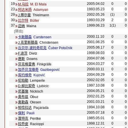
19
2005.04.02
0
0
M.马拉
M. El Mala
23
1993.05.23
0
0
阿达米扬
Adamyan
29
2002.05.26
(1)
0
J.蒂尔曼
Thielmann
30
1993.03.29
2
0
比尔特
B
ülter
37
1999.06.23
1(1)
0
迈纳
Maina
[转出]
2000.11.10
0
0
卡斯滕森
Carstensen
2001.06.25
0
0
J.克里斯滕森
Christensen
2005.06.17
0
0
丘贝尔·波托奇尼克
Čuber Potočnik
1998.08.03
0
0
F.迪茨
Dietz
2004.07.06
0
0
唐斯
Downs
2004.03.27
0
0
芬克格雷弗
Finkgr
äfe
2000.03.11
0
0
加齐贝戈维奇
Gazibegović
2004.09.29
0
0
库约维奇
Kujović
2002.02.05
0
0
伦珀勒
Lemperle
1997.10.08
0
0
D.柳比契奇
Ljubicic
2004.05.21
0
0
尼基施
Nickisch
2002.01.25
0
0
奥布兹
Obuz
2001.03.21
0
0
奥勒森
Olesen
1994.10.08
0
0
帕恰拉达
Pa
ç
arada
2005.07.18
0
0
保利
Pauli
1985.05.01
0
0
蓬特克
Pentke
1998.12.31
0
0
拉乔皮
Racioppi