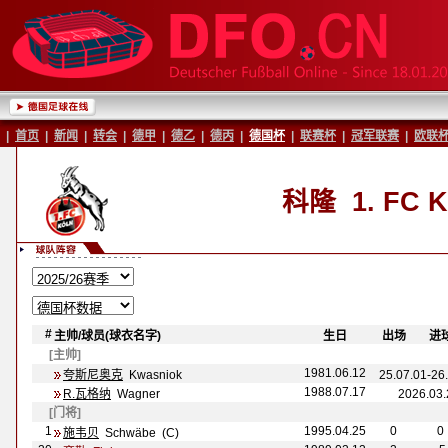
|
首页
|
新闻
|
转会
|
德甲
|
德乙
|
德丙
|
德国杯
|
联赛杯
|
冠军联赛
|
欧联
科隆
1. FC K
#
主帅
/球员(球衣名字)
-
-
生日
-
-
出场
-
-
进
[主帅]
1981.06.12
夸斯尼奥克
Kwasniok
25.07.01-2
1988.07.17
R.瓦格纳
Wagner
2026.03
[门将]
1
1995.04.25
0
0
施韦贝
Schw
äbe (C)