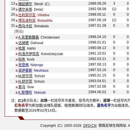
13
1988.08.26
3
0
施廷德尔
Stindl (C)
18
1992.08.08
(1)
0
德尔米奇
Drmić
20
1998.09.11
0
0
比利亚尔瓦
Villalba
26
1987.06.18
(1)
0
博瓦迪利亚
Bobadilla
31
1997.01.28
0
0
西马卡拉
Simakala
[转出]
1996.04.10
0
0
A.克里斯滕森
Christensen
1996.01.01
0
0
达胡德
Dahoud
1990.08.13
0
0
哈恩
Hahn
1991.10.01
0
0
科洛杰伊恰克
Kolodziejczak
1992.03.21
0
0
科布
Korb
1997.06.13
0
0
恩登格
Ndenge
1997.03.16
0
0
诺伊豪斯
Neuhaus
1995.01.15
0
0
M.舒尔茨
Schulz
1993.04.01
0
0
N.舒尔茨
Schulz
1997.02.06
0
0
索乌
Sow
1994.06.02
0
0
K.耶博阿
Yeboah
注：
(C)
表示队长；
出场
一栏括号外为首发，括号内为替补；
进球
一栏括号内
注：
红色名字
为新加盟(含梯队提拔、租借期满回归)球员，
蓝色名字
为出租球员
注：
数据截至
2026年02月14日
。
Copyright (C) 2005-2026
DFO.CN
德国足球在线网站 All R