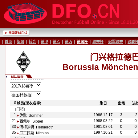
|
首页
|
新闻
|
转会
|
德甲
|
德乙
|
德丙
|
德国杯
|
联赛杯
|
冠军联赛
|
欧联
门兴格拉德
Borussia M
önchen
#
球员(球衣名字)
-
-
生日
-
-
出场
-
-
进
[门将]
1
1988.12.17
3
-2
佐默
Sommer
21
1988.03.22
0
0
西佩尔
Sippel
33
1981.08.01
0
0
海梅罗特
Heimeroth
35
1997.10.21
0
0
尼古拉斯
Nicolas