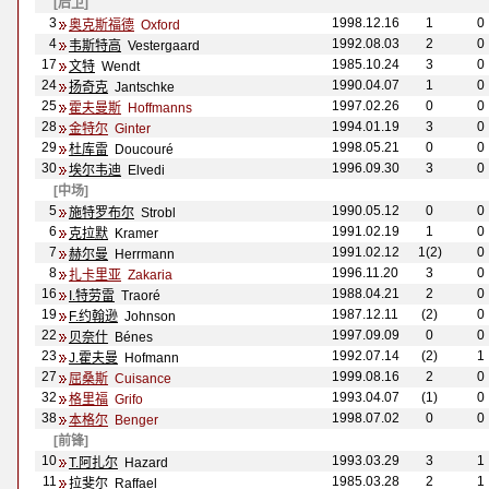
[后卫]
3
1998.12.16
1
0
奥克斯福德
Oxford
4
1992.08.03
2
0
韦斯特高
Vestergaard
17
1985.10.24
3
0
文特
Wendt
24
1990.04.07
1
0
扬奇克
Jantschke
25
1997.02.26
0
0
霍夫曼斯
Hoffmanns
28
1994.01.19
3
0
金特尔
Ginter
29
1998.05.21
0
0
杜库雷
Doucouré
30
1996.09.30
3
0
埃尔韦迪
Elvedi
[中场]
5
1990.05.12
0
0
施特罗布尔
Strobl
6
1991.02.19
1
0
克拉默
Kramer
7
1991.02.12
1(2)
0
赫尔曼
Herrmann
8
1996.11.20
3
0
扎卡里亚
Zakaria
16
1988.04.21
2
0
I.特劳雷
Traor
é
19
1987.12.11
(2)
0
F.约翰逊
Johnson
22
1997.09.09
0
0
贝奈什
B
é
nes
23
1992.07.14
(2)
1
J.霍夫曼
Hofmann
27
1999.08.16
2
0
屈桑斯
Cuisance
32
1993.04.07
(1)
0
格里福
Grifo
38
1998.07.02
0
0
本格尔
Benger
[前锋]
10
1993.03.29
3
1
T.阿扎尔
Hazard
11
1985.03.28
2
1
拉斐尔
Raffael